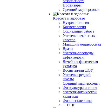
безопасность
Провизоры
Средний медперсонал
Красота и здоровье
Нутрициология
Косметология
Социальная работа
Учителя начальных
классов
Младший медперсонал
Врачи
Учителя-логопеды,
дефектологи
Лечебная физическая
культура
Воспитатели ДОУ
Учителя средней
школы
Средний медперсонал
Физкультура и спорт
Учителя физической
культуры
Физические лица
+ ЕЩЕ