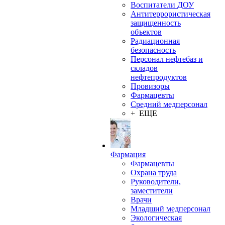
Воспитатели ДОУ
Антитеррористическая
защищенность
объектов
Радиационная
безопасность
Персонал нефтебаз и
складов
нефтепродуктов
Провизоры
Фармацевты
Средний медперсонал
+ ЕЩЕ
Фармация
Фармацевты
Охрана труда
Руководители,
заместители
Врачи
Младший медперсонал
Экологическая