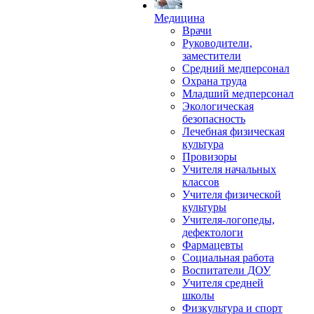
Медицина
Врачи
Руководители,
заместители
Средний медперсонал
Охрана труда
Младший медперсонал
Экологическая
безопасность
Лечебная физическая
культура
Провизоры
Учителя начальных
классов
Учителя физической
культуры
Учителя-логопеды,
дефектологи
Фармацевты
Социальная работа
Воспитатели ДОУ
Учителя средней
школы
Физкультура и спорт