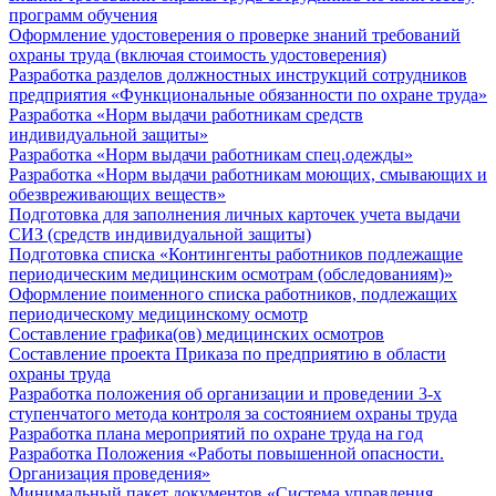
программ обучения
Оформление удостоверения о проверке знаний требований
охраны труда (включая стоимость удостоверения)
Разработка разделов должностных инструкций сотрудников
предприятия «Функциональные обязанности по охране труда»
Разработка «Норм выдачи работникам средств
индивидуальной защиты»
Разработка «Норм выдачи работникам спец.одежды»
Разработка «Норм выдачи работникам моющих, смывающих и
обезвреживающих веществ»
Подготовка для заполнения личных карточек учета выдачи
СИЗ (средств индивидуальной защиты)
Подготовка списка «Контингенты работников подлежащие
периодическим медицинским осмотрам (обследованиям)»
Оформление поименного списка работников, подлежащих
периодическому медицинскому осмотр
Составление графика(ов) медицинских осмотров
Составление проекта Приказа по предприятию в области
охраны труда
Разработка положения об организации и проведении 3-х
ступенчатого метода контроля за состоянием охраны труда
Разработка плана мероприятий по охране труда на год
Разработка Положения «Работы повышенной опасности.
Организация проведения»
Минимальный пакет документов «Система управления