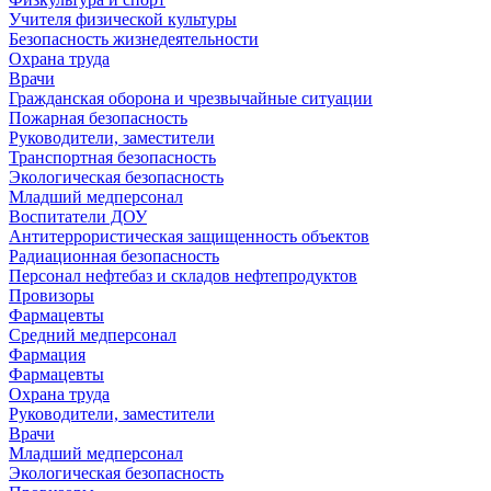
Учителя физической культуры
Безопасность жизнедеятельности
Охрана труда
Врачи
Гражданская оборона и чрезвычайные ситуации
Пожарная безопасность
Руководители, заместители
Транспортная безопасность
Экологическая безопасность
Младший медперсонал
Воспитатели ДОУ
Антитеррористическая защищенность объектов
Радиационная безопасность
Персонал нефтебаз и складов нефтепродуктов
Провизоры
Фармацевты
Средний медперсонал
Фармация
Фармацевты
Охрана труда
Руководители, заместители
Врачи
Младший медперсонал
Экологическая безопасность