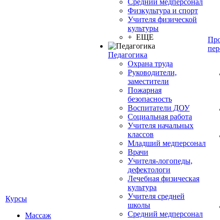
Средний медперсонал
Физкультура и спорт
Учителя физической
культуры
+ ЕЩЕ
Про
пер
Педагогика
Охрана труда
Руководители,
заместители
Пожарная
безопасность
Воспитатели ДОУ
Социальная работа
Учителя начальных
классов
Младший медперсонал
Врачи
Учителя-логопеды,
дефектологи
Лечебная физическая
культура
Учителя средней
Курсы
школы
Средний медперсонал
Массаж