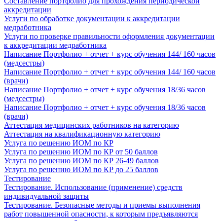
Составление портфолио для прохождения периодической
аккредитации
Услуги по обработке документации к аккредитации
медработника
Услуги по проверке правильности оформления документации
к аккредитации медработника
Написание Портфолио + отчет + курс обучения 144/ 160 часов
(медсестры)
Написание Портфолио + отчет + курс обучения 144/ 160 часов
(врачи)
Написание Портфолио + отчет + курс обучения 18/36 часов
(медсестры)
Написание Портфолио + отчет + курс обучения 18/36 часов
(врачи)
Аттестация медицинских работников на категорию
Аттестация на квалификационную категорию
Услуга по решению ИОМ по КР
Услуга по решению ИОМ по КР от 50 баллов
Услуга по решению ИОМ по КР 26-49 баллов
Услуга по решению ИОМ по КР до 25 баллов
Тестирование
Тестирование. Использование (применение) средств
индивидуальной защиты
Тестирование. Безопасные методы и приемы выполнения
работ повышенной опасности, к которым предъявляются