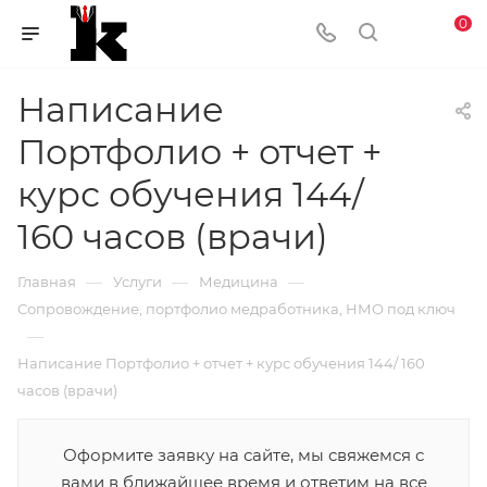
0
Написание
Портфолио + отчет +
курс обучения 144/
160 часов (врачи)
—
—
—
Главная
Услуги
Медицина
Сопровождение, портфолио медработника, НМО под ключ
—
Написание Портфолио + отчет + курс обучения 144/ 160
часов (врачи)
Оформите заявку на сайте, мы свяжемся с
вами в ближайшее время и ответим на все