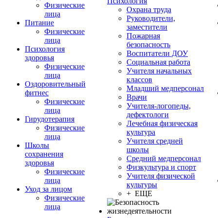
Психология
Физические
Охрана труда
лица
Руководители,
Питание
заместители
Физические
Пожарная
лица
безопасность
Психология
Воспитатели ДОУ
здоровья
Социальная работа
Физические
Учителя начальных
лица
классов
Оздоровительный
Младший медперсонал
фитнес
Врачи
Физические
Учителя-логопеды,
лица
дефектологи
Гирудотерапия
Лечебная физическая
Физические
культура
лица
Учителя средней
Школы
школы
сохранения
Средний медперсонал
здоровья
Физкультура и спорт
Физические
Учителя физической
лица
культуры
Уход за лицом
+ ЕЩЕ
Физические
лица