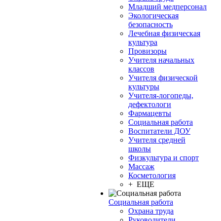
Младший медперсонал
Экологическая
безопасность
Лечебная физическая
культура
Провизоры
Учителя начальных
классов
Учителя физической
культуры
Учителя-логопеды,
дефектологи
Фармацевты
Социальная работа
Воспитатели ДОУ
Учителя средней
школы
Физкультура и спорт
Массаж
Косметология
+ ЕЩЕ
Социальная работа
Охрана труда
Руководители,