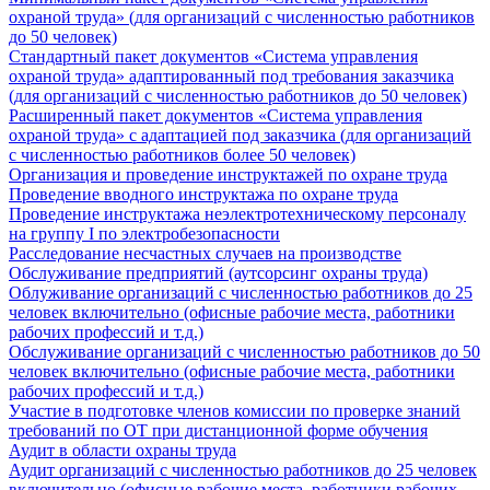
охраной труда» (для организаций с численностью работников
до 50 человек)
Стандартный пакет документов «Система управления
охраной труда» адаптированный под требования заказчика
(для организаций с численностью работников до 50 человек)
Расширенный пакет документов «Система управления
охраной труда» с адаптацией под заказчика (для организаций
с численностью работников более 50 человек)
Организация и проведение инструктажей по охране труда
Проведение вводного инструктажа по охране труда
Проведение инструктажа неэлектротехническому персоналу
на группу I по электробезопасности
Расследование несчастных случаев на производстве
Обслуживание предприятий (аутсорсинг охраны труда)
Облуживание организаций с численностью работников до 25
человек включительно (офисные рабочие места, работники
рабочих профессий и т.д.)
Обслуживание организаций с численностью работников до 50
человек включительно (офисные рабочие места, работники
рабочих профессий и т.д.)
Участие в подготовке членов комиссии по проверке знаний
требований по ОТ при дистанционной форме обучения
Аудит в области охраны труда
Аудит организаций с численностью работников до 25 человек
включительно (офисные рабочие места, работники рабочих