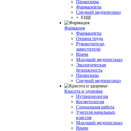
Провизоры
Фармацевты
Средний медперсонал
+ ЕЩЕ
Фармация
Фармацевты
Охрана труда
Руководители,
заместители
Врачи
Младший медперсонал
Экологическая
безопасность
Провизоры
Средний медперсонал
Красота и здоровье
Нутрициология
Косметология
Социальная работа
Учителя начальных
классов
Младший медперсонал
Врачи