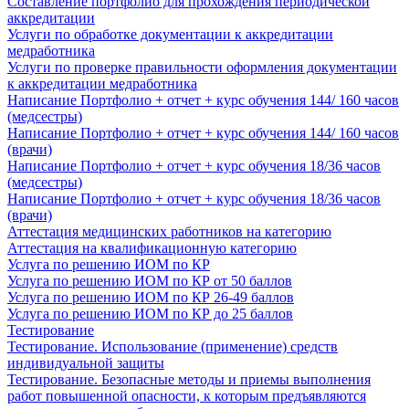
Составление портфолио для прохождения периодической
аккредитации
Услуги по обработке документации к аккредитации
медработника
Услуги по проверке правильности оформления документации
к аккредитации медработника
Написание Портфолио + отчет + курс обучения 144/ 160 часов
(медсестры)
Написание Портфолио + отчет + курс обучения 144/ 160 часов
(врачи)
Написание Портфолио + отчет + курс обучения 18/36 часов
(медсестры)
Написание Портфолио + отчет + курс обучения 18/36 часов
(врачи)
Аттестация медицинских работников на категорию
Аттестация на квалификационную категорию
Услуга по решению ИОМ по КР
Услуга по решению ИОМ по КР от 50 баллов
Услуга по решению ИОМ по КР 26-49 баллов
Услуга по решению ИОМ по КР до 25 баллов
Тестирование
Тестирование. Использование (применение) средств
индивидуальной защиты
Тестирование. Безопасные методы и приемы выполнения
работ повышенной опасности, к которым предъявляются