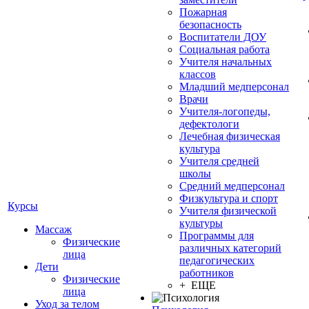
Пожарная
безопасность
Воспитатели ДОУ
Социальная работа
Учителя начальных
классов
Младший медперсонал
Врачи
Учителя-логопеды,
дефектологи
Лечебная физическая
культура
Учителя средней
школы
Средний медперсонал
Физкультура и спорт
Курсы
Учителя физической
культуры
Массаж
Программы для
Физические
различных категорий
лица
педагогических
Дети
работников
Физические
+ ЕЩЕ
лица
Уход за телом