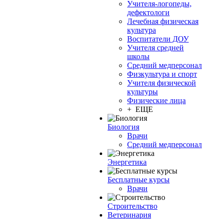
Учителя-логопеды,
дефектологи
Лечебная физическая
культура
Воспитатели ДОУ
Учителя средней
школы
Средний медперсонал
Физкультура и спорт
Учителя физической
культуры
Физические лица
+ ЕЩЕ
Биология
Врачи
Средний медперсонал
Энергетика
Бесплатные курсы
Врачи
Строительство
Ветеринария