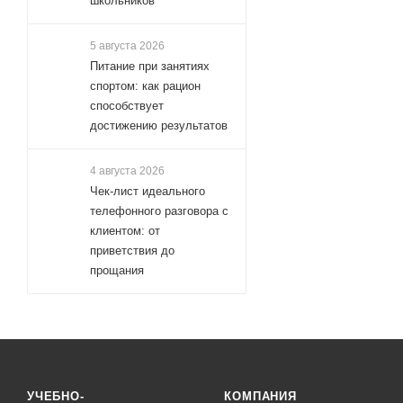
школьников
5 августа 2026
Питание при занятиях
спортом: как рацион
способствует
достижению результатов
4 августа 2026
Чек-лист идеального
телефонного разговора с
клиентом: от
приветствия до
прощания
УЧЕБНО-
КОМПАНИЯ