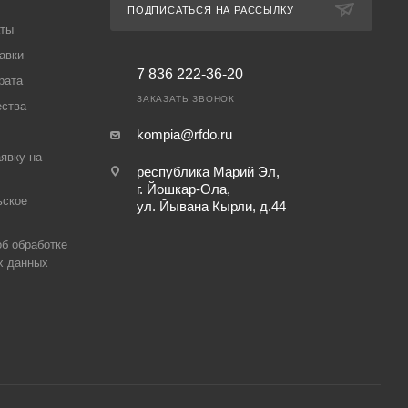
ПОДПИСАТЬСЯ НА РАССЫЛКУ
аты
авки
7 836 222-36-20
рата
ЗАКАЗАТЬ ЗВОНОК
ества
kompia@rfdo.ru
аявку на
республика Марий Эл,
г. Йошкар-Ола,
ьское
ул. Йывана Кырли, д.44
б обработке
х данных