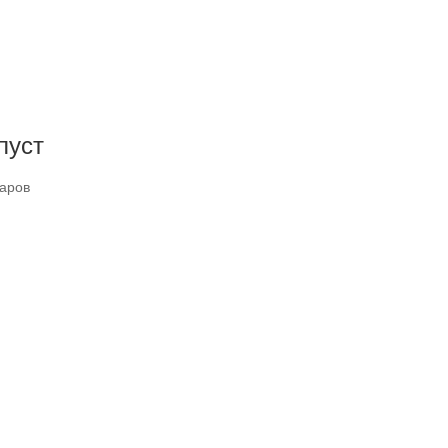
пуст
варов