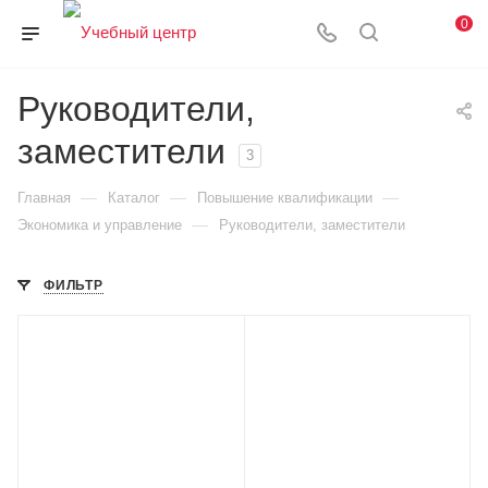
0
Руководители,
заместители
3
—
—
—
Главная
Каталог
Повышение квалификации
—
Экономика и управление
Руководители, заместители
ФИЛЬТР