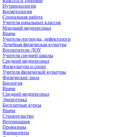
Красота и здоровье
Нутрициология
Косметология
Социальная работа
Учителя начальных классов
Младший медперсонал
Врачи
Учителя-логопеды, дефектологи
Лечебная физическая культура
Воспитатели ДОУ
Учителя средней школы
Средний медперсонал
Физкультура и спорт
Учителя физической культуры
Физические лица
Биология
Врачи
Средний медперсонал
Энергетика
Бесплатные курсы
Врачи
Строительство
Ветеринария
Провизоры
Фармацевты