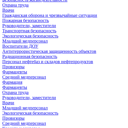
Охрана труда
Врачи
Гражданская оборона и чрезвычайные ситуации
Пожарная безопасность
Руководители, заместители
Транспортная безопасность
Экологическая безопасность
Младший медперсонал
Воспитатели ДОУ
Антитеррористическая защищенность объектов
Радиационная безопасность
Персонал нефтебаз и складов нефтепродуктов
Провизоры
Фармацевты
Средний медперсонал
Фармация
Фармацевты
Охрана труда
Руководители, заместители
Врачи
Младший медперсонал
Экологическая безопасность
Провизоры
Средний медперсонал