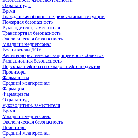
Охрана труда
Врачи
Гражданская оборона и чрезвычайные ситуации
Пожарная безопасность
Руководители, заместители
Транспортная безопасность
Экологическая безопасность
Младший медперсонал
Воспитатели ДОУ
Антитеррористическая защищенность объектов
Радиационная безопасность
Персонал нефтебаз и складов нефтепродуктов
Провизоры
Фармацевты
Средний медперсонал
Фармация
Фармацевты
Охрана труда
Руководители, заместители
Врачи
Младший медперсонал
Экологическая безопасность
Провизоры
Средний медперсонал