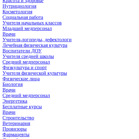
Красота и здоровье
Нутрициология
Косметология
Социальная работа
Учителя начальных классов
Младший медперсонал
Врачи
Учителя-логопеды, дефектологи
Лечебная физическая культура
Воспитатели ДОУ
Учителя средней школы
Средний медперсонал
Физкультура и спорт
Учителя физической культуры
Физические лица
Биология
Врачи
Средний медперсонал
Энергетика
Бесплатные курсы
Врачи
Строительство
Ветеринария
Провизоры
Фармацевты