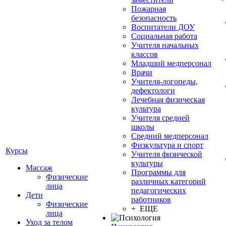
Пожарная
безопасность
Воспитатели ДОУ
Социальная работа
Учителя начальных
классов
Младший медперсонал
Врачи
Учителя-логопеды,
дефектологи
Лечебная физическая
культура
Учителя средней
школы
Средний медперсонал
Физкультура и спорт
Курсы
Учителя физической
культуры
Массаж
Программы для
Физические
различных категорий
лица
педагогических
Дети
работников
Физические
+ ЕЩЕ
лица
Уход за телом