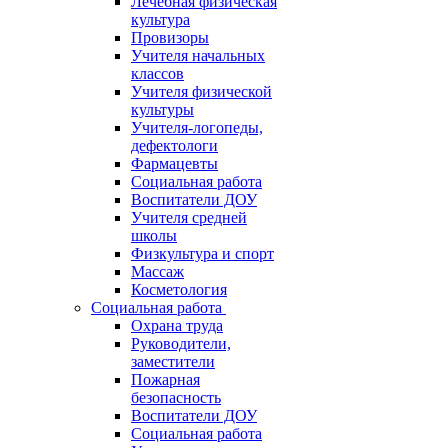
Лечебная физическая
культура
Провизоры
Учителя начальных
классов
Учителя физической
культуры
Учителя-логопеды,
дефектологи
Фармацевты
Социальная работа
Воспитатели ДОУ
Учителя средней
школы
Физкультура и спорт
Массаж
Косметология
Социальная работа
Охрана труда
Руководители,
заместители
Пожарная
безопасность
Воспитатели ДОУ
Социальная работа