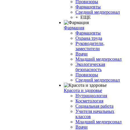
Провизоры
Фармацевты
Средний медперсонал
+ ЕЩЕ
Фармация
Фармацевты
Охрана труда
Руководители,
заместители
Врачи
Младший медперсонал
Экологическая
безопасность
Провизоры
Средний медперсонал
Красота и здоровье
Нутрициология
Косметология
Социальная работа
Учителя начальных
классов
Младший медперсонал
Врачи