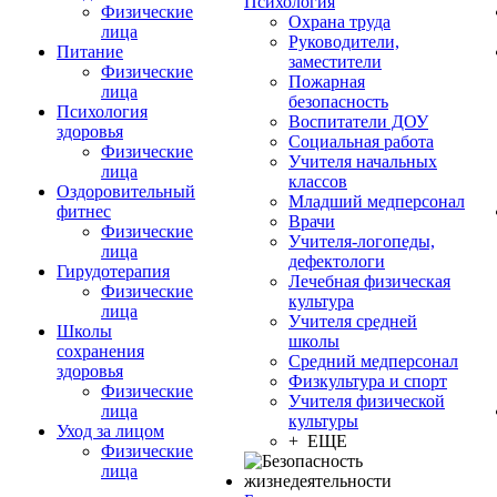
Психология
Физические
Охрана труда
лица
Руководители,
Питание
заместители
Физические
Пожарная
лица
безопасность
Психология
Воспитатели ДОУ
здоровья
Социальная работа
Физические
Учителя начальных
лица
классов
Оздоровительный
Младший медперсонал
фитнес
Врачи
Физические
Учителя-логопеды,
лица
дефектологи
Гирудотерапия
Лечебная физическая
Физические
культура
лица
Учителя средней
Школы
школы
сохранения
Средний медперсонал
здоровья
Физкультура и спорт
Физические
Учителя физической
лица
культуры
Уход за лицом
+ ЕЩЕ
Физические
лица