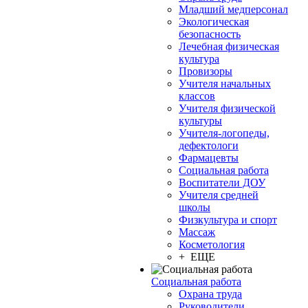
Младший медперсонал
Экологическая
безопасность
Лечебная физическая
культура
Провизоры
Учителя начальных
классов
Учителя физической
культуры
Учителя-логопеды,
дефектологи
Фармацевты
Социальная работа
Воспитатели ДОУ
Учителя средней
школы
Физкультура и спорт
Массаж
Косметология
+ ЕЩЕ
Социальная работа
Охрана труда
Руководители,