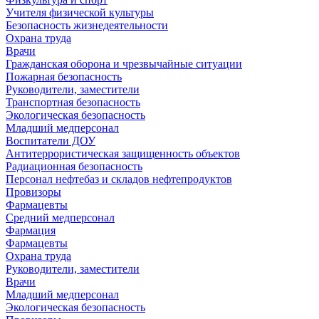
Учителя физической культуры
Безопасность жизнедеятельности
Охрана труда
Врачи
Гражданская оборона и чрезвычайные ситуации
Пожарная безопасность
Руководители, заместители
Транспортная безопасность
Экологическая безопасность
Младший медперсонал
Воспитатели ДОУ
Антитеррористическая защищенность объектов
Радиационная безопасность
Персонал нефтебаз и складов нефтепродуктов
Провизоры
Фармацевты
Средний медперсонал
Фармация
Фармацевты
Охрана труда
Руководители, заместители
Врачи
Младший медперсонал
Экологическая безопасность