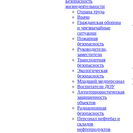
Безопасность
жизнедеятельности
Охрана труда
Врачи
Гражданская оборона
и чрезвычайные
ситуации
Пожарная
безопасность
Руководители,
заместители
Транспортная
безопасность
Экологическая
безопасность
Младший медперсонал
Воспитатели ДОУ
Антитеррористическая
защищенность
объектов
Радиационная
безопасность
Персонал нефтебаз и
складов
нефтепродуктов