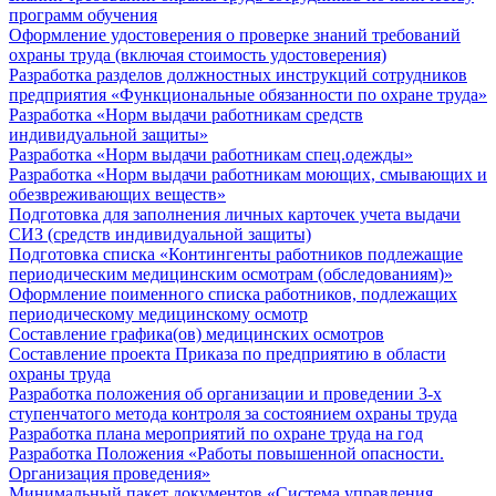
программ обучения
Оформление удостоверения о проверке знаний требований
охраны труда (включая стоимость удостоверения)
Разработка разделов должностных инструкций сотрудников
предприятия «Функциональные обязанности по охране труда»
Разработка «Норм выдачи работникам средств
индивидуальной защиты»
Разработка «Норм выдачи работникам спец.одежды»
Разработка «Норм выдачи работникам моющих, смывающих и
обезвреживающих веществ»
Подготовка для заполнения личных карточек учета выдачи
СИЗ (средств индивидуальной защиты)
Подготовка списка «Контингенты работников подлежащие
периодическим медицинским осмотрам (обследованиям)»
Оформление поименного списка работников, подлежащих
периодическому медицинскому осмотр
Составление графика(ов) медицинских осмотров
Составление проекта Приказа по предприятию в области
охраны труда
Разработка положения об организации и проведении 3-х
ступенчатого метода контроля за состоянием охраны труда
Разработка плана мероприятий по охране труда на год
Разработка Положения «Работы повышенной опасности.
Организация проведения»
Минимальный пакет документов «Система управления