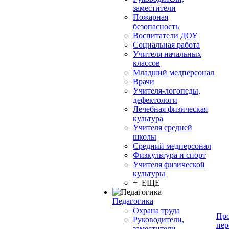
заместители
Пожарная
безопасность
Воспитатели ДОУ
Социальная работа
Учителя начальных
классов
Младший медперсонал
Врачи
Учителя-логопеды,
дефектологи
Лечебная физическая
культура
Учителя средней
школы
Средний медперсонал
Физкультура и спорт
Учителя физической
культуры
+ ЕЩЕ
Педагогика
Охрана труда
Про
Руководители,
пер
заместители