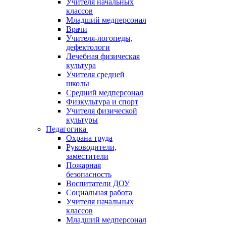
Учителя начальных
классов
Младший медперсонал
Врачи
Учителя-логопеды,
дефектологи
Лечебная физическая
культура
Учителя средней
школы
Средний медперсонал
Физкультура и спорт
Учителя физической
культуры
Педагогика
Охрана труда
Руководители,
заместители
Пожарная
безопасность
Воспитатели ДОУ
Социальная работа
Учителя начальных
классов
Младший медперсонал