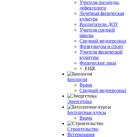
Учителя-логопеды,
дефектологи
Лечебная физическая
культура
Воспитатели ДОУ
Учителя средней
школы
Средний медперсонал
Физкультура и спорт
Учителя физической
культуры
Физические лица
+ ЕЩЕ
Биология
Врачи
Средний медперсонал
Энергетика
Бесплатные курсы
Врачи
Строительство
Ветеринария