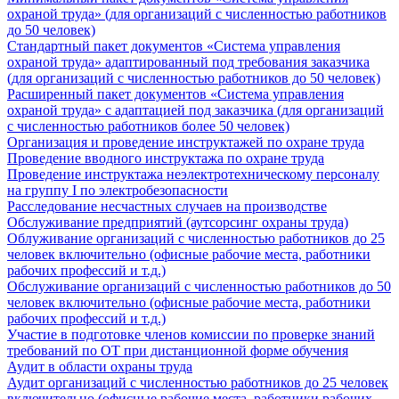
охраной труда» (для организаций с численностью работников
до 50 человек)
Стандартный пакет документов «Система управления
охраной труда» адаптированный под требования заказчика
(для организаций с численностью работников до 50 человек)
Расширенный пакет документов «Система управления
охраной труда» с адаптацией под заказчика (для организаций
с численностью работников более 50 человек)
Организация и проведение инструктажей по охране труда
Проведение вводного инструктажа по охране труда
Проведение инструктажа неэлектротехническому персоналу
на группу I по электробезопасности
Расследование несчастных случаев на производстве
Обслуживание предприятий (аутсорсинг охраны труда)
Облуживание организаций с численностью работников до 25
человек включительно (офисные рабочие места, работники
рабочих профессий и т.д.)
Обслуживание организаций с численностью работников до 50
человек включительно (офисные рабочие места, работники
рабочих профессий и т.д.)
Участие в подготовке членов комиссии по проверке знаний
требований по ОТ при дистанционной форме обучения
Аудит в области охраны труда
Аудит организаций с численностью работников до 25 человек
включительно (офисные рабочие места, работники рабочих