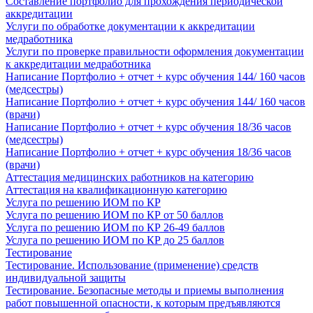
Составление портфолио для прохождения периодической
аккредитации
Услуги по обработке документации к аккредитации
медработника
Услуги по проверке правильности оформления документации
к аккредитации медработника
Написание Портфолио + отчет + курс обучения 144/ 160 часов
(медсестры)
Написание Портфолио + отчет + курс обучения 144/ 160 часов
(врачи)
Написание Портфолио + отчет + курс обучения 18/36 часов
(медсестры)
Написание Портфолио + отчет + курс обучения 18/36 часов
(врачи)
Аттестация медицинских работников на категорию
Аттестация на квалификационную категорию
Услуга по решению ИОМ по КР
Услуга по решению ИОМ по КР от 50 баллов
Услуга по решению ИОМ по КР 26-49 баллов
Услуга по решению ИОМ по КР до 25 баллов
Тестирование
Тестирование. Использование (применение) средств
индивидуальной защиты
Тестирование. Безопасные методы и приемы выполнения
работ повышенной опасности, к которым предъявляются