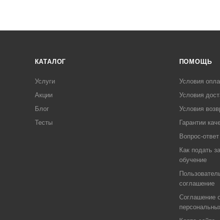
КАТАЛОГ
ПОМОЩЬ
Услуги
Условия опл
Акции
Условия дост
Блог
Условия возв
Тесты
Гарантии кач
Вопрос-ответ
Как подать з
обучение
Пользовател
соглашение
Соглашение о
персональны