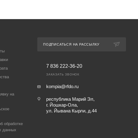
ПОДПИСАТЬСЯ НА РАССЫЛКУ
аты
авки
7 836 222-36-20
рата
ЗАКАЗАТЬ ЗВОНОК
ества
kompia@rfdo.ru
аявку на
республика Марий Эл,
г. Йошкар-Ола,
ьское
ул. Йывана Кырли, д.44
б обработке
х данных