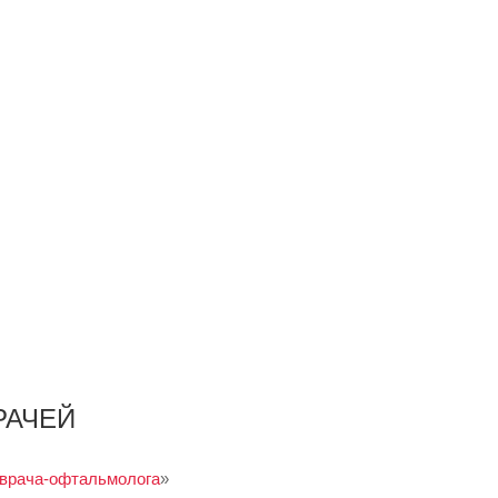
РАЧЕЙ
 врача-офтальмолога
»