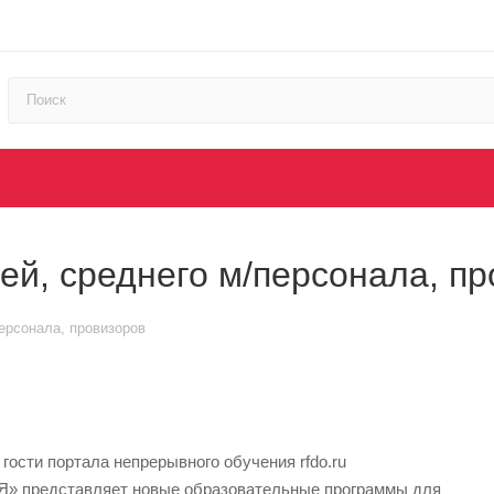
й, среднего м/персонала, пр
ерсонала, провизоров
ости портала непрерывного обучения rfdo.ru
» представляет новые образовательные программы для