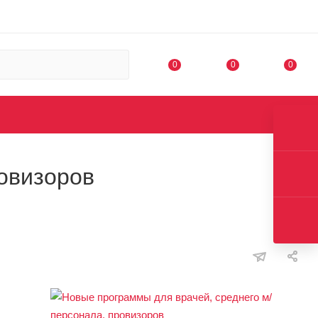
0
0
0
овизоров