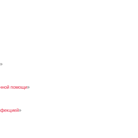
»
онной помощи
»
нфекцией
»