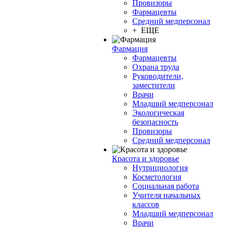
Провизоры
Фармацевты
Средний медперсонал
+ ЕЩЕ
Фармация
Фармацевты
Охрана труда
Руководители,
заместители
Врачи
Младший медперсонал
Экологическая
безопасность
Провизоры
Средний медперсонал
Красота и здоровье
Нутрициология
Косметология
Социальная работа
Учителя начальных
классов
Младший медперсонал
Врачи