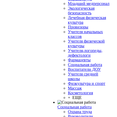
Младший медперсонал
Экологическая
безопасность
Лечебная физическая
культура
Провизоры
Учителя начальных
классов
Учителя физической
культуры
Учителя-логопеды,
дефектологи
Фармацевты
Социальная работа
Воспитатели ДОУ
Учителя средней
школы
Физкультура и спорт
Массаж
Косметология
+ ЕЩЕ
Социальная работа
Охрана труда
Руководители,