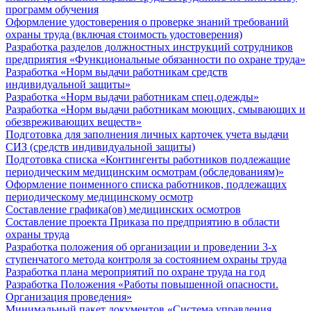
программ обучения
Оформление удостоверения о проверке знаний требований
охраны труда (включая стоимость удостоверения)
Разработка разделов должностных инструкций сотрудников
предприятия «Функциональные обязанности по охране труда»
Разработка «Норм выдачи работникам средств
индивидуальной защиты»
Разработка «Норм выдачи работникам спец.одежды»
Разработка «Норм выдачи работникам моющих, смывающих и
обезвреживающих веществ»
Подготовка для заполнения личных карточек учета выдачи
СИЗ (средств индивидуальной защиты)
Подготовка списка «Контингенты работников подлежащие
периодическим медицинским осмотрам (обследованиям)»
Оформление поименного списка работников, подлежащих
периодическому медицинскому осмотр
Составление графика(ов) медицинских осмотров
Составление проекта Приказа по предприятию в области
охраны труда
Разработка положения об организации и проведении 3-х
ступенчатого метода контроля за состоянием охраны труда
Разработка плана мероприятий по охране труда на год
Разработка Положения «Работы повышенной опасности.
Организация проведения»
Минимальный пакет документов «Система управления