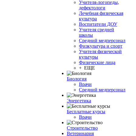
Учителя-логопеды,
дефектологи
Лечебная физическая
культура
Воспитатели ДОУ
Учителя средней
школы
Средний медперсонал
Физкультура и спорт
Учителя физической
культуры
Физические лица
+ ЕЩЕ
Биология
Врачи
Средний медперсонал
Энергетика
Бесплатные курсы
Врачи
Строительство
Ветеринария