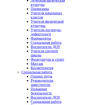
Лечебная физическая
культура
Провизоры
Учителя начальных
классов
Учителя физической
культуры
Учителя-логопеды,
дефектологи
Фармацевты
Социальная работа
Воспитатели ДОУ
Учителя средней
школы
Физкультура и спорт
Массаж
Косметология
Социальная работа
Охрана труда
Руководители,
заместители
Пожарная
безопасность
Воспитатели ДОУ
Социальная работа