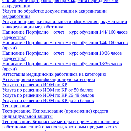
Составление портфолио для прохождения периодической
аккредитации
Услуги по обработке документации к аккредитации
медработника
Услуги по проверке правильности оформления документации
к аккредитации медработника
Написание Портфолио + отчет + курс обучения 144/ 160 часов
(медсестры)
Написание Портфолио + отчет + курс обучения 144/ 160 часов
(врачи)
Написание Портфолио + отчет + курс обучения 18/36 часов
(медсестры)
Написание Портфолио + отчет + курс обучения 18/36 часов
(врачи)
Аттестация медицинских работников на категорию
Аттестация на квалификационную категорию
Услуга по решению ИОМ по КР
Услуга по решению ИОМ по КР от 50 баллов
Услуга по решению ИОМ по КР 26-49 баллов
Услуга по решению ИОМ по КР до 25 баллов
Тестирование
Тестирование. Использование (применение) средств
индивидуальной защиты
Тестирование. Безопасные методы и приемы выполнения
работ повышенной опасности, к которым предъявляются