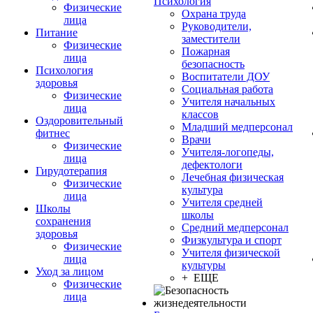
Психология
Физические
Охрана труда
лица
Руководители,
Питание
заместители
Физические
Пожарная
лица
безопасность
Психология
Воспитатели ДОУ
здоровья
Социальная работа
Физические
Учителя начальных
лица
классов
Оздоровительный
Младший медперсонал
фитнес
Врачи
Физические
Учителя-логопеды,
лица
дефектологи
Гирудотерапия
Лечебная физическая
Физические
культура
лица
Учителя средней
Школы
школы
сохранения
Средний медперсонал
здоровья
Физкультура и спорт
Физические
Учителя физической
лица
культуры
Уход за лицом
+ ЕЩЕ
Физические
лица