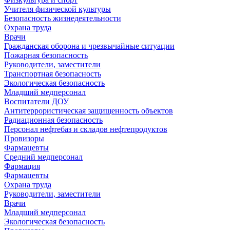
Учителя физической культуры
Безопасность жизнедеятельности
Охрана труда
Врачи
Гражданская оборона и чрезвычайные ситуации
Пожарная безопасность
Руководители, заместители
Транспортная безопасность
Экологическая безопасность
Младший медперсонал
Воспитатели ДОУ
Антитеррористическая защищенность объектов
Радиационная безопасность
Персонал нефтебаз и складов нефтепродуктов
Провизоры
Фармацевты
Средний медперсонал
Фармация
Фармацевты
Охрана труда
Руководители, заместители
Врачи
Младший медперсонал
Экологическая безопасность