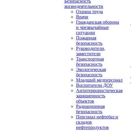
Безопасность
жизнедеятельности
Охрана труда
Врачи
Гражданская оборона
и чрезвычайные
ситуации
Пожарная
безопасность
Руководители,
заместители
Транспортная
безопасность
Экологическая
безопасность
Младший медперсонал
Воспитатели ДОУ
Антитеррористическая
защищенность
объектов
Радиационная
безопасность
Персонал нефтебаз и
складов
нефтепродуктов