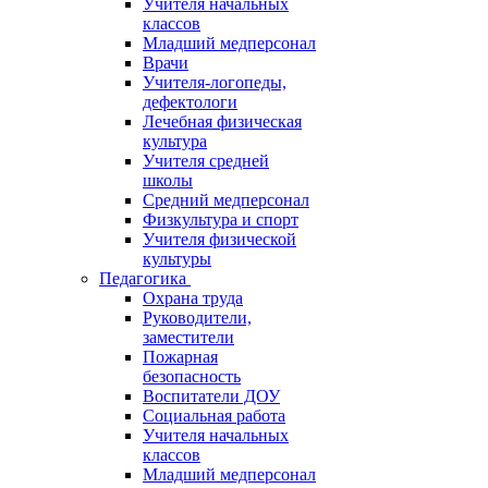
Учителя начальных
классов
Младший медперсонал
Врачи
Учителя-логопеды,
дефектологи
Лечебная физическая
культура
Учителя средней
школы
Средний медперсонал
Физкультура и спорт
Учителя физической
культуры
Педагогика
Охрана труда
Руководители,
заместители
Пожарная
безопасность
Воспитатели ДОУ
Социальная работа
Учителя начальных
классов
Младший медперсонал