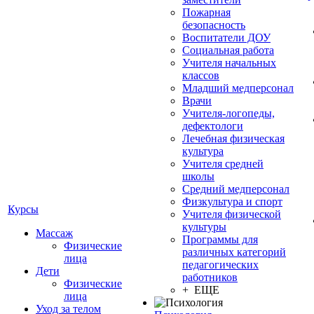
Пожарная
безопасность
Воспитатели ДОУ
Социальная работа
Учителя начальных
классов
Младший медперсонал
Врачи
Учителя-логопеды,
дефектологи
Лечебная физическая
культура
Учителя средней
школы
Средний медперсонал
Физкультура и спорт
Курсы
Учителя физической
культуры
Массаж
Программы для
Физические
различных категорий
лица
педагогических
Дети
работников
Физические
+ ЕЩЕ
лица
Уход за телом