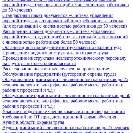
охраной труда» (для организаций с численностью работников
до 50 человек)
Стандартный пакет документов «Система управления
охраной труда» адаптированный под требования заказчика
(для организаций с численностью работников до 50 человек)
Расширенный пакет документов «Система управления
охраной труда» с адаптацией под заказчика (для организаций
с численностью работников более 50 человек)
Организация и проведение инструктажей по охране труда
Проведение вводного инструктажа по охране труда
Проведение инструктажа неэлектротехническому персоналу
на группу I по электробезопасности
Расследование несчастных случаев на производстве
Обслуживание предприятий (аутсорсинг охраны труда)
Облуживание организаций с численностью работников до 25
человек включительно (офисные рабочие места, работники
рабочих профессий и т.д.)
Обслуживание организаций с численностью работников до 50
человек включительно (офисные рабочие места, работники
рабочих профессий и т.д.)
Участие в подготовке членов комиссии по проверке знаний
требований по ОТ при дистанционной форме обучения
Аудит в области охраны труда
Аудит организаций с численностью работников до 25 человек
включительно (офисные рабочие места, работники рабочих