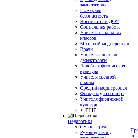
заместители
Пожарная
безопасность
Воспитатели ДОУ
Социальная работа
Учителя начальных
классов
Младший медперсонал
Врачи
Учителя-логопеды,
дефектологи
Лечебная физическая
культура
Учителя средней
школы
Средний медперсонал
Физкультура и спорт
Учителя физической
культуры
+ ЕЩЕ
Педагогика
Охрана труда
Про
Руководители,
пер
заместители