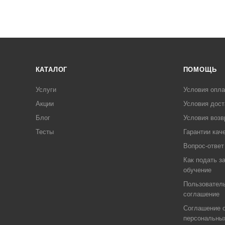
КАТАЛОГ
ПОМОЩЬ
Услуги
Условия опл
Акции
Условия дост
Блог
Условия возв
Тесты
Гарантии кач
Вопрос-ответ
Как подать з
обучение
Пользовател
соглашение
Соглашение о
персональны