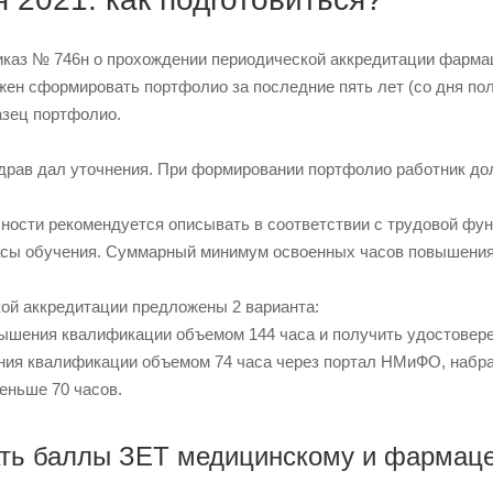
риказ № 746н о прохождении периодической аккредитации фарм
жен сформировать портфолио за последние пять лет (со дня пол
азец портфолио.
драв дал уточнения. При формировании портфолио работник до
ьности рекомендуется описывать в соответствии с трудовой фун
асы обучения. Суммарный минимум освоенных часов повышения 
ой аккредитации предложены 2 варианта:
вышения квалификации объемом 144 часа и получить удостовере
ния квалификации объемом 74 часа через портал НМиФО, набра
еньше 70 часов.
рать баллы ЗЕТ медицинскому и фармац