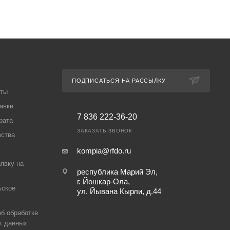
ПОДПИСАТЬСЯ НА РАССЫЛКУ
аты
авки
7 836 222-36-20
рата
ЗАКАЗАТЬ ЗВОНОК
ества
kompia@rfdo.ru
аявку на
республика Марий Эл,
г. Йошкар-Ола,
ьское
ул. Йывана Кырли, д.44
б обработке
х данных