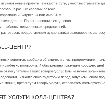
изучают новые проекты, вникают в суть, умеют выстраивать ди
орозвон в разных часовых поясах.
Скорозвона и Битрикс 24 или Амо CRM.
 еженедельно. По согласованию ежедневно.
ы, шаблоны коммерческих предложений.
 разговоров, предоставляем аудио-записи разговоров по запросу
ALL-ЦЕНТР?
янных клиентов, сообщим об акциях и спец. предложениях, приг
им и любезно поговорим. И обязательно пожелаем хорошего дня!
ь от покупателей ваших товаров/услуг. Вам не нужно организо
ледования. Узнайте свою аудиторию перед запуском нового про
е звонки, презентуем товары/услуги, отправляем коммерческие
ЯТ УСЛУГИ КОЛЛ-ЦЕНТРА?