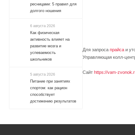
ресницами: 5 правил для
долгого ношения
6 августа 2026
Как физическая
активность влияет на
развитие мозга и
Для запроса
прайса
и ут
успеваемость
Управляющая колл-центр
школьников
Сайт
https://vam-zvonok.r
5 августа 2026
Питание при занятиях
спортом: как рацион
способствует
достижению результатов