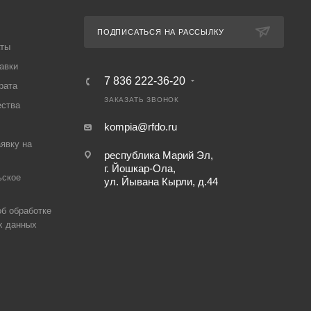
ПОДПИСАТЬСЯ НА РАССЫЛКУ
аты
авки
7 836 222-36-20
рата
ЗАКАЗАТЬ ЗВОНОК
ества
kompia@rfdo.ru
аявку на
республика Марий Эл,
г. Йошкар-Ола,
ьское
ул. Йывана Кырли, д.44
б обработке
х данных