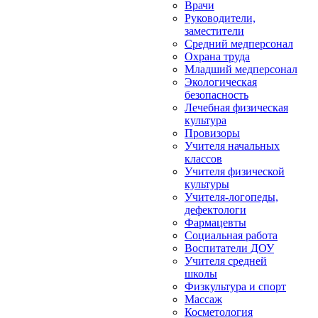
Врачи
Руководители,
заместители
Средний медперсонал
Охрана труда
Младший медперсонал
Экологическая
безопасность
Лечебная физическая
культура
Провизоры
Учителя начальных
классов
Учителя физической
культуры
Учителя-логопеды,
дефектологи
Фармацевты
Социальная работа
Воспитатели ДОУ
Учителя средней
школы
Физкультура и спорт
Массаж
Косметология