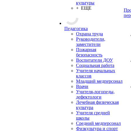
культуры
+ ЕЩЕ
Про
пер
Педагогика
Охрана труда
Руководители,
заместители
Пожарная
безопасность
Воспитатели ДОУ
Социальная работа
Учителя начальных
классов
Младший медперсонал
Врачи
Учителя-логопеды,
дефектологи
Лечебная физическая
культура
Учителя средней
школы
Средний медперсонал
Физкультура и спорт