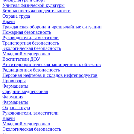
Учителя физической культуры
Безопасность жизнедеятельности
Охрана труда
Врачи
Гражданская оборона и чрезвычайные ситуации
Пожарная безопасность
Руководители, заместители
Транспортная безопасность
Экологическая безопасность
Младший медперсонал
Воспитатели ДОУ
Антитеррористическая защищенность объектов
Радиационная безопасность
Персонал нефтебаз и складов нефтепродуктов
Провизоры
Фармацевты
Средний медперсонал
Фармация
Фармацевты
Охрана труда
Руководители, заместители
Врачи
Младший медперсонал
Экологическая безопасность