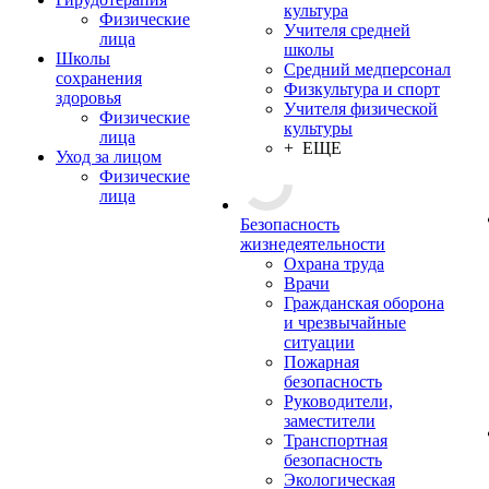
культура
Физические
Учителя средней
лица
школы
Школы
Средний медперсонал
сохранения
Физкультура и спорт
здоровья
Учителя физической
Физические
культуры
лица
+ ЕЩЕ
Уход за лицом
Физические
лица
Безопасность
жизнедеятельности
Охрана труда
Врачи
Гражданская оборона
и чрезвычайные
ситуации
Пожарная
безопасность
Руководители,
заместители
Транспортная
безопасность
Экологическая