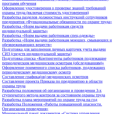
программ обучения
Оформление удостоверения о проверке знаний требований
охраны труда (включая стоимость удостоверения)
Разработка разделов должностных инструкций сотрудников
предприятия «Функциональные обязанности по охране труда»
Разработка «Норм выдачи работникам средств
индивидуальной защиты»
Разработка «Норм выдачи работникам спец.одежды»
Разработка «Норм выдачи работникам моющих, смывающих и
обезвреживающих веществ»
Подготовка для заполнения личных карточек учета выдачи
СИЗ (средств индивидуальной защиты)
Подготовка списка «Контингенты работников подлежащие
периодическим медицинским осмотрам (обследованиям)»
Оформление поименного списка работников, подлежащих
периодическому медицинскому осмотр
Составление графика(ов) медицинских осмотров
Составление проекта Приказа по предприятию в области
охраны труда
Разработка положения об организации и проведении 3-х
ступенчатого метода контроля за состоянием охраны труда
Разработка плана мероприятий по охране труда на год
Разработка Положения «Работы повышенной опасности.
Организация проведения»
Минимальный пакет документов «Система управления