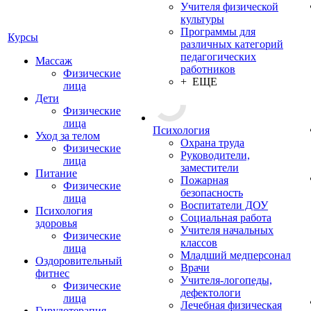
Учителя физической
культуры
Программы для
Курсы
различных категорий
педагогических
Массаж
работников
Физические
+ ЕЩЕ
лица
Дети
Физические
лица
Психология
Уход за телом
Охрана труда
Физические
Руководители,
лица
заместители
Питание
Пожарная
Физические
безопасность
лица
Воспитатели ДОУ
Психология
Социальная работа
здоровья
Учителя начальных
Физические
классов
лица
Младший медперсонал
Оздоровительный
Врачи
фитнес
Учителя-логопеды,
Физические
дефектологи
лица
Лечебная физическая
Гирудотерапия