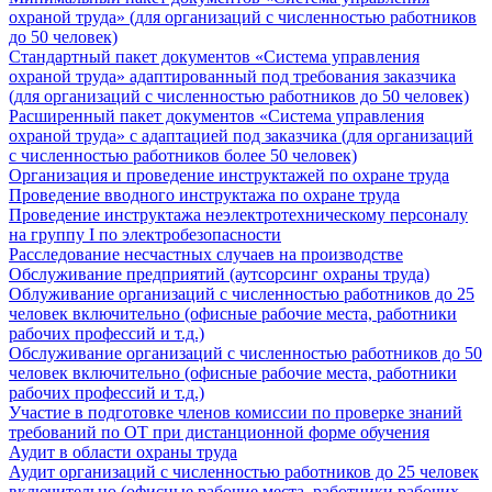
охраной труда» (для организаций с численностью работников
до 50 человек)
Стандартный пакет документов «Система управления
охраной труда» адаптированный под требования заказчика
(для организаций с численностью работников до 50 человек)
Расширенный пакет документов «Система управления
охраной труда» с адаптацией под заказчика (для организаций
с численностью работников более 50 человек)
Организация и проведение инструктажей по охране труда
Проведение вводного инструктажа по охране труда
Проведение инструктажа неэлектротехническому персоналу
на группу I по электробезопасности
Расследование несчастных случаев на производстве
Обслуживание предприятий (аутсорсинг охраны труда)
Облуживание организаций с численностью работников до 25
человек включительно (офисные рабочие места, работники
рабочих профессий и т.д.)
Обслуживание организаций с численностью работников до 50
человек включительно (офисные рабочие места, работники
рабочих профессий и т.д.)
Участие в подготовке членов комиссии по проверке знаний
требований по ОТ при дистанционной форме обучения
Аудит в области охраны труда
Аудит организаций с численностью работников до 25 человек
включительно (офисные рабочие места, работники рабочих