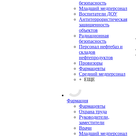
безопасность
Младший медперсонал
Воспитатели ДОУ
Антитеррористическая
защищенность
объектов
Радиационная
безопасность
Персонал нефтебаз и
складов
нефтепродуктов
Провизоры
Фармацевты
Средний медперсонал
+ ЕЩЕ
Фармация
Фармацевты
Охрана труда
Руководители,
заместители
Врачи
Младший медперсонал