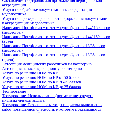
Составление портфолио для прохождения периодической
аккредитации
Услуги по обработке документации к аккредитации
медработника
Услуги по проверке правильности оформления документации
к аккредитации медработника
Написание Портфолио + отчет + курс обучения 144/ 160 часов
(медсестры)
Написание Портфолио + отчет + курс обучения 144/ 160 часов
(врачи)
Написание Портфолио + отчет + курс обучения 18/36 часов
(медсестры)
Написание Портфолио + отчет + курс обучения 18/36 часов
(врачи)
Аттестация медицинских работников на категорию
Аттестация на квалификационную категорию
Услуга по решению ИОМ по КР
Услуга по решению ИОМ по КР от 50 баллов
Услуга по решению ИОМ по КР 26-49 баллов
Услуга по решению ИОМ по КР до 25 баллов
Тестирование
Тестирование. Использование (применение) средств
индивидуальной защиты
Тестирование. Безопасные методы и приемы выполнения
работ повышенной опасности, к которым предъявляются