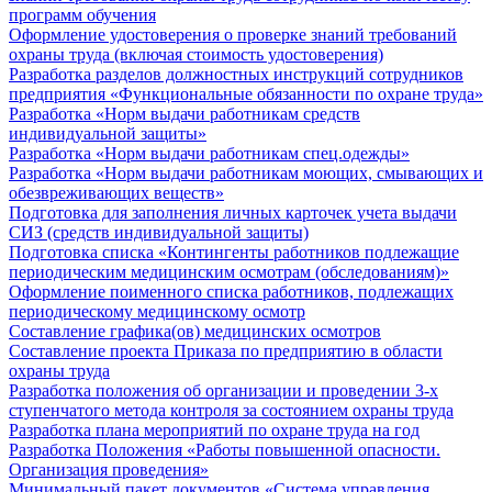
программ обучения
Оформление удостоверения о проверке знаний требований
охраны труда (включая стоимость удостоверения)
Разработка разделов должностных инструкций сотрудников
предприятия «Функциональные обязанности по охране труда»
Разработка «Норм выдачи работникам средств
индивидуальной защиты»
Разработка «Норм выдачи работникам спец.одежды»
Разработка «Норм выдачи работникам моющих, смывающих и
обезвреживающих веществ»
Подготовка для заполнения личных карточек учета выдачи
СИЗ (средств индивидуальной защиты)
Подготовка списка «Контингенты работников подлежащие
периодическим медицинским осмотрам (обследованиям)»
Оформление поименного списка работников, подлежащих
периодическому медицинскому осмотр
Составление графика(ов) медицинских осмотров
Составление проекта Приказа по предприятию в области
охраны труда
Разработка положения об организации и проведении 3-х
ступенчатого метода контроля за состоянием охраны труда
Разработка плана мероприятий по охране труда на год
Разработка Положения «Работы повышенной опасности.
Организация проведения»
Минимальный пакет документов «Система управления