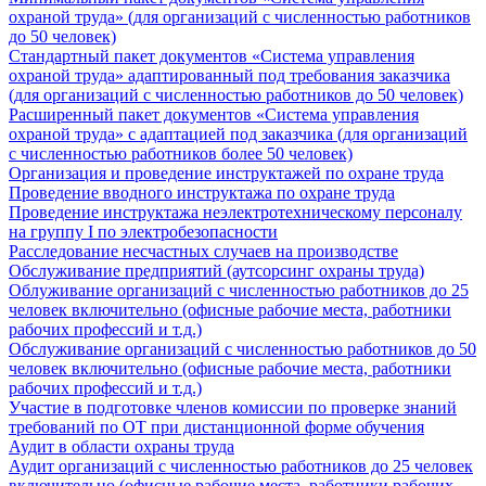
охраной труда» (для организаций с численностью работников
до 50 человек)
Стандартный пакет документов «Система управления
охраной труда» адаптированный под требования заказчика
(для организаций с численностью работников до 50 человек)
Расширенный пакет документов «Система управления
охраной труда» с адаптацией под заказчика (для организаций
с численностью работников более 50 человек)
Организация и проведение инструктажей по охране труда
Проведение вводного инструктажа по охране труда
Проведение инструктажа неэлектротехническому персоналу
на группу I по электробезопасности
Расследование несчастных случаев на производстве
Обслуживание предприятий (аутсорсинг охраны труда)
Облуживание организаций с численностью работников до 25
человек включительно (офисные рабочие места, работники
рабочих профессий и т.д.)
Обслуживание организаций с численностью работников до 50
человек включительно (офисные рабочие места, работники
рабочих профессий и т.д.)
Участие в подготовке членов комиссии по проверке знаний
требований по ОТ при дистанционной форме обучения
Аудит в области охраны труда
Аудит организаций с численностью работников до 25 человек
включительно (офисные рабочие места, работники рабочих