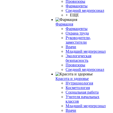
Провизоры
Фармацевты
Средний медперсонал
+ ЕЩЕ
Фармация
Фармацевты
Охрана труда
Руководители,
заместители
Врачи
Младший медперсонал
Экологическая
безопасность
Провизоры
Средний медперсонал
Красота и здоровье
Нутрициология
Косметология
Социальная работа
Учителя начальных
классов
Младший медперсонал
Врачи