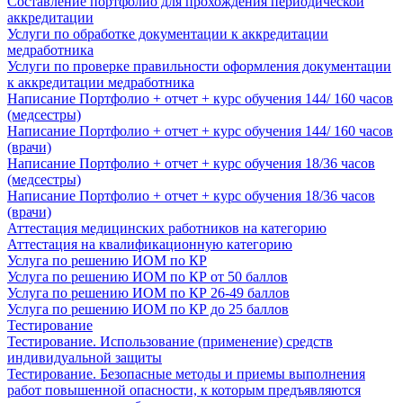
Составление портфолио для прохождения периодической
аккредитации
Услуги по обработке документации к аккредитации
медработника
Услуги по проверке правильности оформления документации
к аккредитации медработника
Написание Портфолио + отчет + курс обучения 144/ 160 часов
(медсестры)
Написание Портфолио + отчет + курс обучения 144/ 160 часов
(врачи)
Написание Портфолио + отчет + курс обучения 18/36 часов
(медсестры)
Написание Портфолио + отчет + курс обучения 18/36 часов
(врачи)
Аттестация медицинских работников на категорию
Аттестация на квалификационную категорию
Услуга по решению ИОМ по КР
Услуга по решению ИОМ по КР от 50 баллов
Услуга по решению ИОМ по КР 26-49 баллов
Услуга по решению ИОМ по КР до 25 баллов
Тестирование
Тестирование. Использование (применение) средств
индивидуальной защиты
Тестирование. Безопасные методы и приемы выполнения
работ повышенной опасности, к которым предъявляются