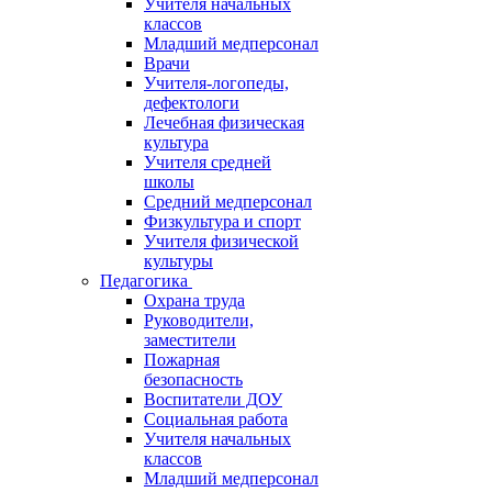
Учителя начальных
классов
Младший медперсонал
Врачи
Учителя-логопеды,
дефектологи
Лечебная физическая
культура
Учителя средней
школы
Средний медперсонал
Физкультура и спорт
Учителя физической
культуры
Педагогика
Охрана труда
Руководители,
заместители
Пожарная
безопасность
Воспитатели ДОУ
Социальная работа
Учителя начальных
классов
Младший медперсонал