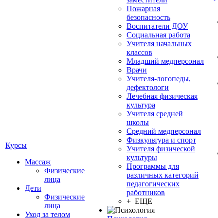
Пожарная
безопасность
Воспитатели ДОУ
Социальная работа
Учителя начальных
классов
Младший медперсонал
Врачи
Учителя-логопеды,
дефектологи
Лечебная физическая
культура
Учителя средней
школы
Средний медперсонал
Физкультура и спорт
Курсы
Учителя физической
культуры
Массаж
Программы для
Физические
различных категорий
лица
педагогических
Дети
работников
Физические
+ ЕЩЕ
лица
Уход за телом