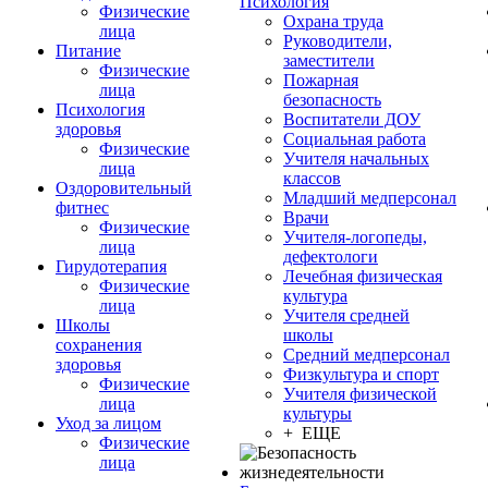
Психология
Физические
Охрана труда
лица
Руководители,
Питание
заместители
Физические
Пожарная
лица
безопасность
Психология
Воспитатели ДОУ
здоровья
Социальная работа
Физические
Учителя начальных
лица
классов
Оздоровительный
Младший медперсонал
фитнес
Врачи
Физические
Учителя-логопеды,
лица
дефектологи
Гирудотерапия
Лечебная физическая
Физические
культура
лица
Учителя средней
Школы
школы
сохранения
Средний медперсонал
здоровья
Физкультура и спорт
Физические
Учителя физической
лица
культуры
Уход за лицом
+ ЕЩЕ
Физические
лица