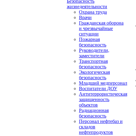
Безопасность
жизнедеятельности
Охрана труда
Врачи
Гражданская оборона
и чрезвычайные
ситуации
Пожарная
безопасность
Руководители,
заместители
Транспортная
безопасность
Экологическая
безопасность
Младший медперсонал
Воспитатели ДОУ
Антитеррористическая
защищенность
объектов
Радиационная
безопасность
Персонал нефтебаз и
складов
нефтепродуктов