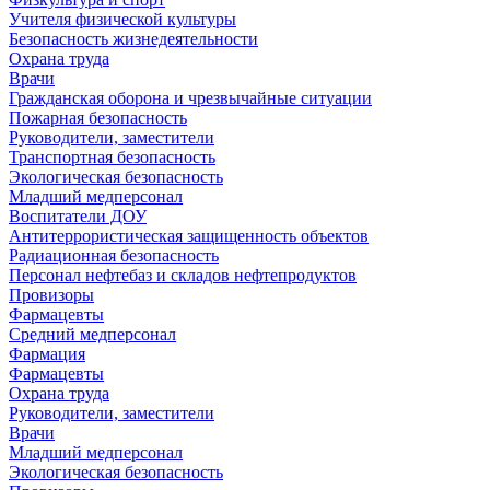
Учителя физической культуры
Безопасность жизнедеятельности
Охрана труда
Врачи
Гражданская оборона и чрезвычайные ситуации
Пожарная безопасность
Руководители, заместители
Транспортная безопасность
Экологическая безопасность
Младший медперсонал
Воспитатели ДОУ
Антитеррористическая защищенность объектов
Радиационная безопасность
Персонал нефтебаз и складов нефтепродуктов
Провизоры
Фармацевты
Средний медперсонал
Фармация
Фармацевты
Охрана труда
Руководители, заместители
Врачи
Младший медперсонал
Экологическая безопасность