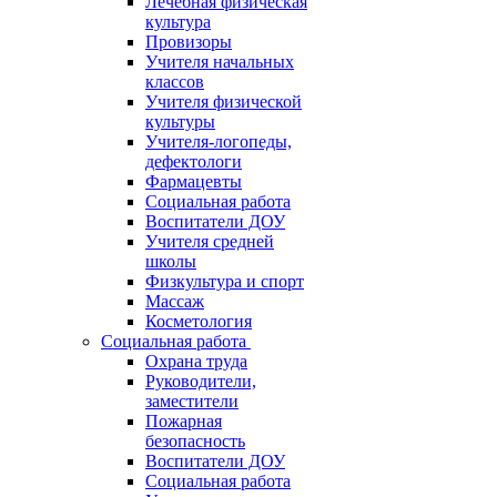
Лечебная физическая
культура
Провизоры
Учителя начальных
классов
Учителя физической
культуры
Учителя-логопеды,
дефектологи
Фармацевты
Социальная работа
Воспитатели ДОУ
Учителя средней
школы
Физкультура и спорт
Массаж
Косметология
Социальная работа
Охрана труда
Руководители,
заместители
Пожарная
безопасность
Воспитатели ДОУ
Социальная работа