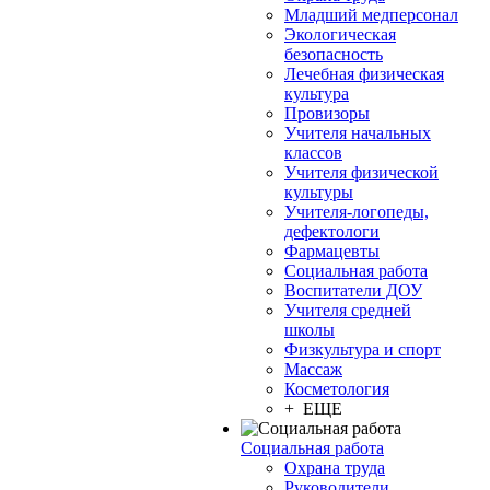
Младший медперсонал
Экологическая
безопасность
Лечебная физическая
культура
Провизоры
Учителя начальных
классов
Учителя физической
культуры
Учителя-логопеды,
дефектологи
Фармацевты
Социальная работа
Воспитатели ДОУ
Учителя средней
школы
Физкультура и спорт
Массаж
Косметология
+ ЕЩЕ
Социальная работа
Охрана труда
Руководители,