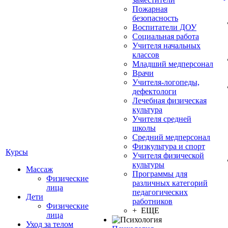
Пожарная
безопасность
Воспитатели ДОУ
Социальная работа
Учителя начальных
классов
Младший медперсонал
Врачи
Учителя-логопеды,
дефектологи
Лечебная физическая
культура
Учителя средней
школы
Средний медперсонал
Физкультура и спорт
Курсы
Учителя физической
культуры
Массаж
Программы для
Физические
различных категорий
лица
педагогических
Дети
работников
Физические
+ ЕЩЕ
лица
Уход за телом