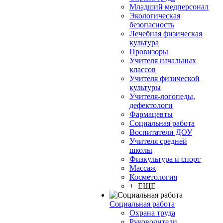
Младший медперсонал
Экологическая
безопасность
Лечебная физическая
культура
Провизоры
Учителя начальных
классов
Учителя физической
культуры
Учителя-логопеды,
дефектологи
Фармацевты
Социальная работа
Воспитатели ДОУ
Учителя средней
школы
Физкультура и спорт
Массаж
Косметология
+ ЕЩЕ
Социальная работа
Охрана труда
Руководители,