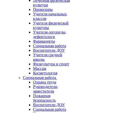
Лечебная физическая
культура
Провизоры
Учителя начальных
классов
Учителя физической
культуры
Учителя-логопеды,
дефектологи
Фармацевты
Социальная работа
Воспитатели ДОУ
Учителя средней
школы
Физкультура и спорт
Массаж
Косметология
Социальная работа
Охрана труда
Руководители,
заместители
Пожарная
безопасность
Воспитатели ДОУ
Социальная работа