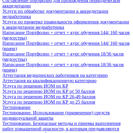
Составление портфолио для прохождения периодической
аккредитации
Услуги по обработке документации к аккредитации
медработника
Услуги по проверке правильности оформления документации
к аккредитации медработника
Написание Портфолио + отчет + курс обучения 144/ 160 часов
(медсестры)
Написание Портфолио + отчет + курс обучения 144/ 160 часов
(врачи)
Написание Портфолио + отчет + курс обучения 18/36 часов
(медсестры)
Написание Портфолио + отчет + курс обучения 18/36 часов
(врачи)
Аттестация медицинских работников на категорию
Аттестация на квалификационную категорию
Услуга по решению ИОМ по КР
Услуга по решению ИОМ по КР от 50 баллов
Услуга по решению ИОМ по КР 26-49 баллов
Услуга по решению ИОМ по КР до 25 баллов
Тестирование
Тестирование. Использование (применение) средств
индивидуальной защиты
Тестирование. Безопасные методы и приемы выполнения
работ повышенной опасности, к которым предъявляются