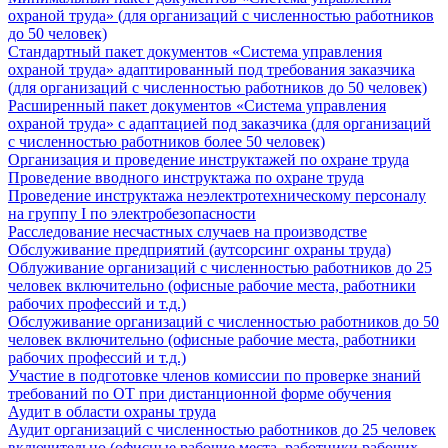
охраной труда» (для организаций с численностью работников
до 50 человек)
Стандартный пакет документов «Система управления
охраной труда» адаптированный под требования заказчика
(для организаций с численностью работников до 50 человек)
Расширенный пакет документов «Система управления
охраной труда» с адаптацией под заказчика (для организаций
с численностью работников более 50 человек)
Организация и проведение инструктажей по охране труда
Проведение вводного инструктажа по охране труда
Проведение инструктажа неэлектротехническому персоналу
на группу I по электробезопасности
Расследование несчастных случаев на производстве
Обслуживание предприятий (аутсорсинг охраны труда)
Облуживание организаций с численностью работников до 25
человек включительно (офисные рабочие места, работники
рабочих профессий и т.д.)
Обслуживание организаций с численностью работников до 50
человек включительно (офисные рабочие места, работники
рабочих профессий и т.д.)
Участие в подготовке членов комиссии по проверке знаний
требований по ОТ при дистанционной форме обучения
Аудит в области охраны труда
Аудит организаций с численностью работников до 25 человек
включительно (офисные рабочие места, работники рабочих