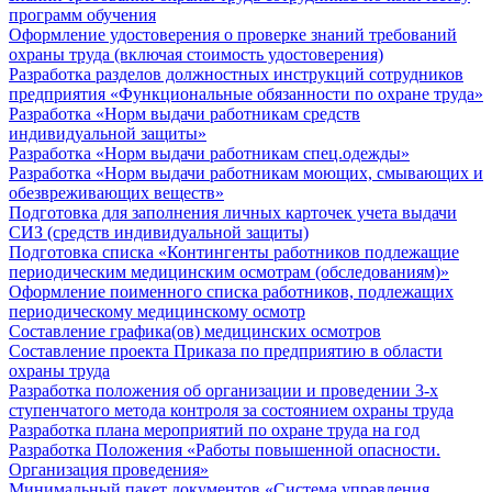
программ обучения
Оформление удостоверения о проверке знаний требований
охраны труда (включая стоимость удостоверения)
Разработка разделов должностных инструкций сотрудников
предприятия «Функциональные обязанности по охране труда»
Разработка «Норм выдачи работникам средств
индивидуальной защиты»
Разработка «Норм выдачи работникам спец.одежды»
Разработка «Норм выдачи работникам моющих, смывающих и
обезвреживающих веществ»
Подготовка для заполнения личных карточек учета выдачи
СИЗ (средств индивидуальной защиты)
Подготовка списка «Контингенты работников подлежащие
периодическим медицинским осмотрам (обследованиям)»
Оформление поименного списка работников, подлежащих
периодическому медицинскому осмотр
Составление графика(ов) медицинских осмотров
Составление проекта Приказа по предприятию в области
охраны труда
Разработка положения об организации и проведении 3-х
ступенчатого метода контроля за состоянием охраны труда
Разработка плана мероприятий по охране труда на год
Разработка Положения «Работы повышенной опасности.
Организация проведения»
Минимальный пакет документов «Система управления