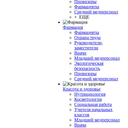
Провизоры
Фармацевты
Средний медперсонал
+ ЕЩЕ
Фармация
Фармацевты
Охрана труда
Руководители,
заместители
Врачи
Младший медперсонал
Экологическая
безопасность
Провизоры
Средний медперсонал
Красота и здоровье
Нутрициология
Косметология
Социальная работа
Учителя начальных
классов
Младший медперсонал
Врачи