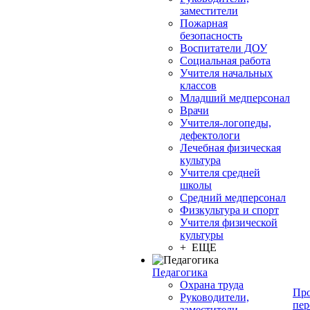
заместители
Пожарная
безопасность
Воспитатели ДОУ
Социальная работа
Учителя начальных
классов
Младший медперсонал
Врачи
Учителя-логопеды,
дефектологи
Лечебная физическая
культура
Учителя средней
школы
Средний медперсонал
Физкультура и спорт
Учителя физической
культуры
+ ЕЩЕ
Педагогика
Охрана труда
Про
Руководители,
пер
заместители