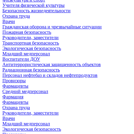
Учителя физической культуры
Безопасность жизнедеятельности
Охрана труда
Врачи
Гражданская оборона и чрезвычайные ситуации
Пожарная безопасность
Руководители, заместители
Транспортная безопасность
Экологическая безопасность
Младший медперсонал
Воспитатели ДОУ
Антитеррористическая защищенность объектов
Радиационная безопасность
Персонал нефтебаз и складов нефтепродуктов
Провизоры
Фармацевты
Средний медперсонал
Фармация
Фармацевты
Охрана труда
Руководители, заместители
Врачи
Младший медперсонал
Экологическая безопасность