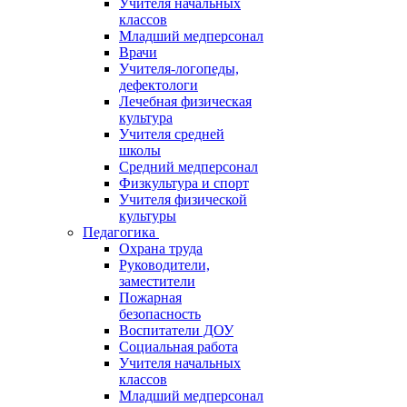
Учителя начальных
классов
Младший медперсонал
Врачи
Учителя-логопеды,
дефектологи
Лечебная физическая
культура
Учителя средней
школы
Средний медперсонал
Физкультура и спорт
Учителя физической
культуры
Педагогика
Охрана труда
Руководители,
заместители
Пожарная
безопасность
Воспитатели ДОУ
Социальная работа
Учителя начальных
классов
Младший медперсонал