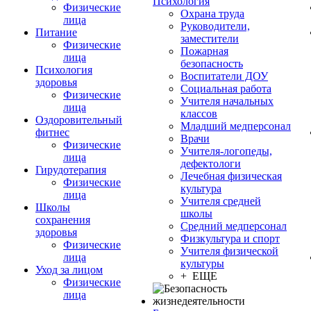
Психология
Физические
Охрана труда
лица
Руководители,
Питание
заместители
Физические
Пожарная
лица
безопасность
Психология
Воспитатели ДОУ
здоровья
Социальная работа
Физические
Учителя начальных
лица
классов
Оздоровительный
Младший медперсонал
фитнес
Врачи
Физические
Учителя-логопеды,
лица
дефектологи
Гирудотерапия
Лечебная физическая
Физические
культура
лица
Учителя средней
Школы
школы
сохранения
Средний медперсонал
здоровья
Физкультура и спорт
Физические
Учителя физической
лица
культуры
Уход за лицом
+ ЕЩЕ
Физические
лица