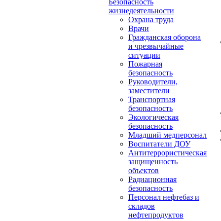
Безопасность
жизнедеятельности
Охрана труда
Врачи
Гражданская оборона
и чрезвычайные
ситуации
Пожарная
безопасность
Руководители,
заместители
Транспортная
безопасность
Экологическая
безопасность
Младший медперсонал
Воспитатели ДОУ
Антитеррористическая
защищенность
объектов
Радиационная
безопасность
Персонал нефтебаз и
складов
нефтепродуктов