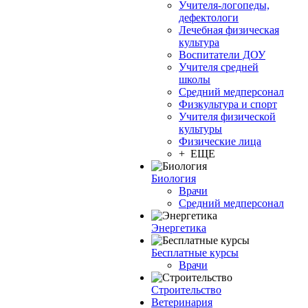
Учителя-логопеды,
дефектологи
Лечебная физическая
культура
Воспитатели ДОУ
Учителя средней
школы
Средний медперсонал
Физкультура и спорт
Учителя физической
культуры
Физические лица
+ ЕЩЕ
Биология
Врачи
Средний медперсонал
Энергетика
Бесплатные курсы
Врачи
Строительство
Ветеринария