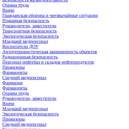
Охрана труда
Врачи
Гражданская оборона и чрезвычайные ситуации
Пожарная безопасность
Руководители, заместители
Транспортная безопасность
Экологическая безопасность
Младший медперсонал
Воспитатели ДОУ
Антитеррористическая защищенность объектов
Радиационная безопасность
Персонал нефтебаз и складов нефтепродуктов
Провизоры
Фармацевты
Средний медперсонал
Фармация
Фармацевты
Охрана труда
Руководители, заместители
Врачи
Младший медперсонал
Экологическая безопасность
Провизоры
Средний медперсонал