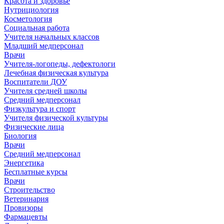
Красота и здоровье
Нутрициология
Косметология
Социальная работа
Учителя начальных классов
Младший медперсонал
Врачи
Учителя-логопеды, дефектологи
Лечебная физическая культура
Воспитатели ДОУ
Учителя средней школы
Средний медперсонал
Физкультура и спорт
Учителя физической культуры
Физические лица
Биология
Врачи
Средний медперсонал
Энергетика
Бесплатные курсы
Врачи
Строительство
Ветеринария
Провизоры
Фармацевты