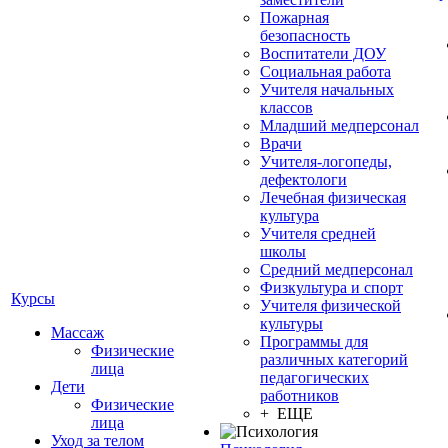
Пожарная
безопасность
Воспитатели ДОУ
Социальная работа
Учителя начальных
классов
Младший медперсонал
Врачи
Учителя-логопеды,
дефектологи
Лечебная физическая
культура
Учителя средней
школы
Средний медперсонал
Физкультура и спорт
Курсы
Учителя физической
культуры
Массаж
Программы для
Физические
различных категорий
лица
педагогических
Дети
работников
Физические
+ ЕЩЕ
лица
Уход за телом