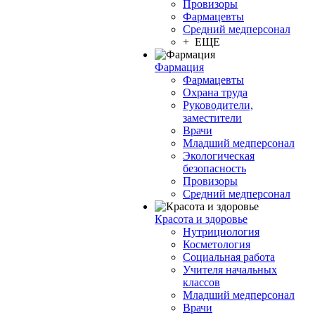
Провизоры
Фармацевты
Средний медперсонал
+ ЕЩЕ
Фармация
Фармацевты
Охрана труда
Руководители,
заместители
Врачи
Младший медперсонал
Экологическая
безопасность
Провизоры
Средний медперсонал
Красота и здоровье
Нутрициология
Косметология
Социальная работа
Учителя начальных
классов
Младший медперсонал
Врачи