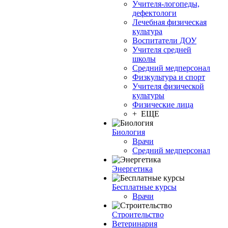
Учителя-логопеды,
дефектологи
Лечебная физическая
культура
Воспитатели ДОУ
Учителя средней
школы
Средний медперсонал
Физкультура и спорт
Учителя физической
культуры
Физические лица
+ ЕЩЕ
Биология
Врачи
Средний медперсонал
Энергетика
Бесплатные курсы
Врачи
Строительство
Ветеринария