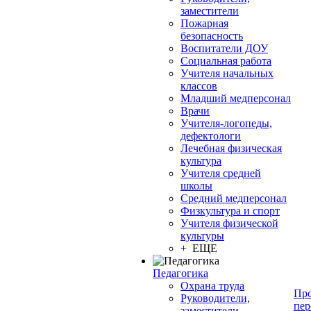
заместители
Пожарная
безопасность
Воспитатели ДОУ
Социальная работа
Учителя начальных
классов
Младший медперсонал
Врачи
Учителя-логопеды,
дефектологи
Лечебная физическая
культура
Учителя средней
школы
Средний медперсонал
Физкультура и спорт
Учителя физической
культуры
+ ЕЩЕ
Педагогика
Охрана труда
Про
Руководители,
пер
заместители