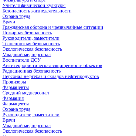
Учителя физической культуры
Безопасность жизнедеятельности
Охрана труда
Врачи
Гражданская оборона и чрезвычайные ситуации
Пожарная безопасность
Руководители, заместители
Транспортная безопасность
Экологическая безопасность
Младший медперсонал
Воспитатели ДОУ
Антитеррористическая защищенность объектов
Радиационная безопасность
Персонал нефтебаз и складов нефтепродуктов
Провизоры
Фармацевты
Средний медперсонал
Фармация
Фармацевты
Охрана труда
Руководители, заместители
Врачи
Младший медперсонал
Экологическая безопасность