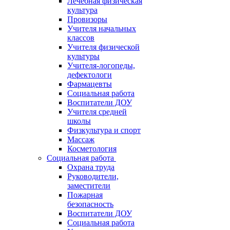
Лечебная физическая
культура
Провизоры
Учителя начальных
классов
Учителя физической
культуры
Учителя-логопеды,
дефектологи
Фармацевты
Социальная работа
Воспитатели ДОУ
Учителя средней
школы
Физкультура и спорт
Массаж
Косметология
Социальная работа
Охрана труда
Руководители,
заместители
Пожарная
безопасность
Воспитатели ДОУ
Социальная работа