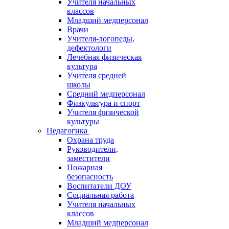
Учителя начальных
классов
Младший медперсонал
Врачи
Учителя-логопеды,
дефектологи
Лечебная физическая
культура
Учителя средней
школы
Средний медперсонал
Физкультура и спорт
Учителя физической
культуры
Педагогика
Охрана труда
Руководители,
заместители
Пожарная
безопасность
Воспитатели ДОУ
Социальная работа
Учителя начальных
классов
Младший медперсонал