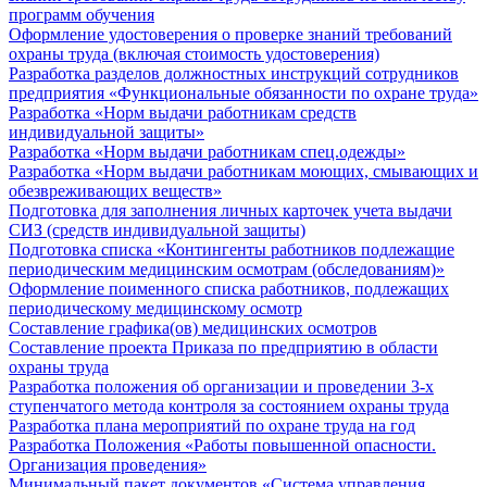
программ обучения
Оформление удостоверения о проверке знаний требований
охраны труда (включая стоимость удостоверения)
Разработка разделов должностных инструкций сотрудников
предприятия «Функциональные обязанности по охране труда»
Разработка «Норм выдачи работникам средств
индивидуальной защиты»
Разработка «Норм выдачи работникам спец.одежды»
Разработка «Норм выдачи работникам моющих, смывающих и
обезвреживающих веществ»
Подготовка для заполнения личных карточек учета выдачи
СИЗ (средств индивидуальной защиты)
Подготовка списка «Контингенты работников подлежащие
периодическим медицинским осмотрам (обследованиям)»
Оформление поименного списка работников, подлежащих
периодическому медицинскому осмотр
Составление графика(ов) медицинских осмотров
Составление проекта Приказа по предприятию в области
охраны труда
Разработка положения об организации и проведении 3-х
ступенчатого метода контроля за состоянием охраны труда
Разработка плана мероприятий по охране труда на год
Разработка Положения «Работы повышенной опасности.
Организация проведения»
Минимальный пакет документов «Система управления