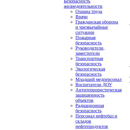
Безопасность
жизнедеятельности
Охрана труда
Врачи
Гражданская оборона
и чрезвычайные
ситуации
Пожарная
безопасность
Руководители,
заместители
Транспортная
безопасность
Экологическая
безопасность
Младший медперсонал
Воспитатели ДОУ
Антитеррористическая
защищенность
объектов
Радиационная
безопасность
Персонал нефтебаз и
складов
нефтепродуктов