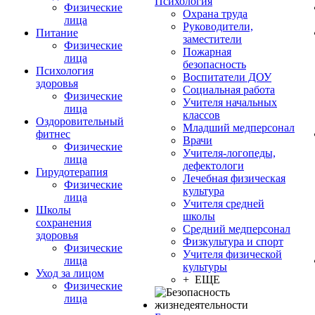
Психология
Физические
Охрана труда
лица
Руководители,
Питание
заместители
Физические
Пожарная
лица
безопасность
Психология
Воспитатели ДОУ
здоровья
Социальная работа
Физические
Учителя начальных
лица
классов
Оздоровительный
Младший медперсонал
фитнес
Врачи
Физические
Учителя-логопеды,
лица
дефектологи
Гирудотерапия
Лечебная физическая
Физические
культура
лица
Учителя средней
Школы
школы
сохранения
Средний медперсонал
здоровья
Физкультура и спорт
Физические
Учителя физической
лица
культуры
Уход за лицом
+ ЕЩЕ
Физические
лица