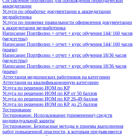
Составление портфолио для прохождения периодической
аккредитации
Услуги по обработке документации к аккредитации
медработника
Услуги по проверке правильности оформления документации
к аккредитации медработника
Написание Портфолио + отчет + курс обучения 144/ 160 часов
(медсестры)
Написание Портфолио + отчет + курс обучения 144/ 160 часов
(врачи)
Написание Портфолио + отчет + курс обучения 18/36 часов
(медсестры)
Написание Портфолио + отчет + курс обучения 18/36 часов
(врачи)
Аттестация медицинских работников на категорию
Аттестация на квалификационную категорию
Услуга по решению ИОМ по КР
Услуга по решению ИОМ по КР от 50 баллов
Услуга по решению ИОМ по КР 26-49 баллов
Услуга по решению ИОМ по КР до 25 баллов
Тестирование
Тестирование. Использование (применение) средств
индивидуальной защиты
Тестирование. Безопасные методы и приемы выполнения
работ повышенной опасности, к которым предъявляются