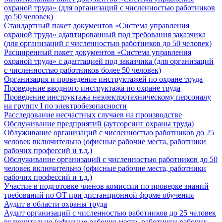
охраной труда» (для организаций с численностью работников
до 50 человек)
Стандартный пакет документов «Система управления
охраной труда» адаптированный под требования заказчика
(для организаций с численностью работников до 50 человек)
Расширенный пакет документов «Система управления
охраной труда» с адаптацией под заказчика (для организаций
с численностью работников более 50 человек)
Организация и проведение инструктажей по охране труда
Проведение вводного инструктажа по охране труда
Проведение инструктажа неэлектротехническому персоналу
на группу I по электробезопасности
Расследование несчастных случаев на производстве
Обслуживание предприятий (аутсорсинг охраны труда)
Облуживание организаций с численностью работников до 25
человек включительно (офисные рабочие места, работники
рабочих профессий и т.д.)
Обслуживание организаций с численностью работников до 50
человек включительно (офисные рабочие места, работники
рабочих профессий и т.д.)
Участие в подготовке членов комиссии по проверке знаний
требований по ОТ при дистанционной форме обучения
Аудит в области охраны труда
Аудит организаций с численностью работников до 25 человек
включительно (офисные рабочие места, работники рабочих