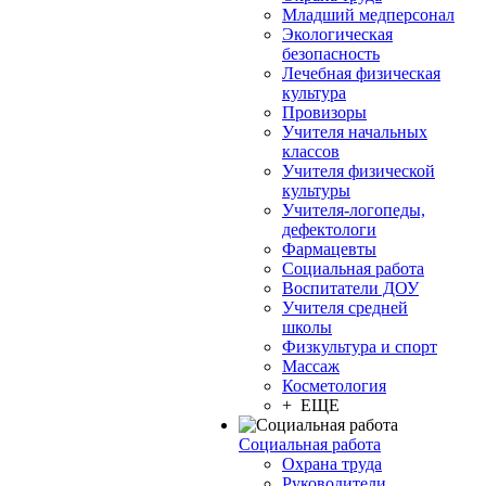
Младший медперсонал
Экологическая
безопасность
Лечебная физическая
культура
Провизоры
Учителя начальных
классов
Учителя физической
культуры
Учителя-логопеды,
дефектологи
Фармацевты
Социальная работа
Воспитатели ДОУ
Учителя средней
школы
Физкультура и спорт
Массаж
Косметология
+ ЕЩЕ
Социальная работа
Охрана труда
Руководители,