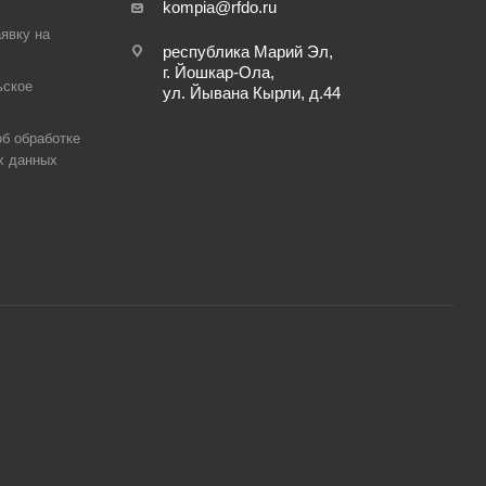
kompia@rfdo.ru
аявку на
республика Марий Эл,
г. Йошкар-Ола,
ьское
ул. Йывана Кырли, д.44
б обработке
х данных