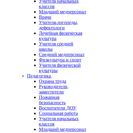
Учителя начальных
классов
Младший медперсонал
Врачи
Учителя-логопеды,
дефектологи
Лечебная физическая
культура
Учителя средней
школы
Средний медперсонал
Физкультура и спорт
Учителя физической
культуры
Педагогика
Охрана труда
Руководители,
заместители
Пожарная
безопасность
Воспитатели ДОУ
Социальная работа
Учителя начальных
классов
Младший медперсонал