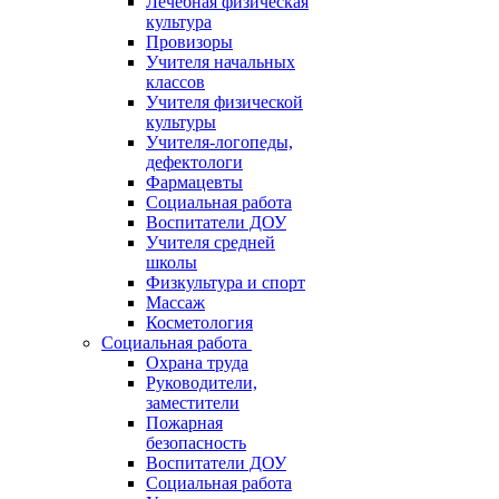
Лечебная физическая
культура
Провизоры
Учителя начальных
классов
Учителя физической
культуры
Учителя-логопеды,
дефектологи
Фармацевты
Социальная работа
Воспитатели ДОУ
Учителя средней
школы
Физкультура и спорт
Массаж
Косметология
Социальная работа
Охрана труда
Руководители,
заместители
Пожарная
безопасность
Воспитатели ДОУ
Социальная работа