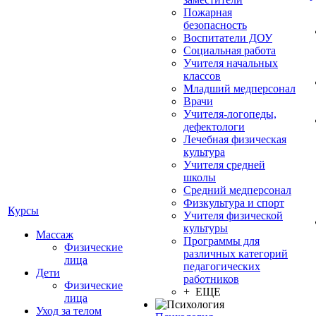
Пожарная
безопасность
Воспитатели ДОУ
Социальная работа
Учителя начальных
классов
Младший медперсонал
Врачи
Учителя-логопеды,
дефектологи
Лечебная физическая
культура
Учителя средней
школы
Средний медперсонал
Физкультура и спорт
Курсы
Учителя физической
культуры
Массаж
Программы для
Физические
различных категорий
лица
педагогических
Дети
работников
Физические
+ ЕЩЕ
лица
Уход за телом