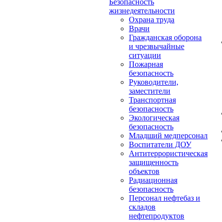
Безопасность
жизнедеятельности
Охрана труда
Врачи
Гражданская оборона
и чрезвычайные
ситуации
Пожарная
безопасность
Руководители,
заместители
Транспортная
безопасность
Экологическая
безопасность
Младший медперсонал
Воспитатели ДОУ
Антитеррористическая
защищенность
объектов
Радиационная
безопасность
Персонал нефтебаз и
складов
нефтепродуктов