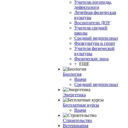
Учителя-логопеды,
дефектологи
Лечебная физическая
культура
Воспитатели ДОУ
Учителя средней
школы
Средний медперсонал
Физкультура и спорт
Учителя физической
культуры
Физические лица
+ ЕЩЕ
Биология
Врачи
Средний медперсонал
Энергетика
Бесплатные курсы
Врачи
Строительство
Ветеринария