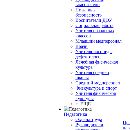
заместители
Пожарная
безопасность
Воспитатели ДОУ
Социальная работа
Учителя начальных
классов
Младший медперсонал
Врачи
Учителя-логопеды,
дефектологи
Лечебная физическая
культура
Учителя средней
школы
Средний медперсонал
Физкультура и спорт
Учителя физической
культуры
+ ЕЩЕ
Педагогика
Охрана труда
Про
Руководители,
пер
заместители