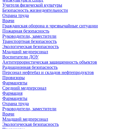
Учителя физической культуры
Безопасность жизнедеятельности
Охрана труда
Врачи
Гражданская оборона и чрезвычайные ситуации
Пожарная безопасность
Руководители, заместители
Транспортная безопасность
Экологическая безопасность
Младший медперсонал
Воспитатели ДОУ
Антитеррористическая защищенность объектов
Радиационная безопасность
Персонал нефтебаз и складов нефтепродуктов
Провизоры
Фармацевты
Средний медперсонал
Фармация
Фармацевты
Охрана труда
Руководители, заместители
Врачи
Младший медперсонал
Экологическая безопасность