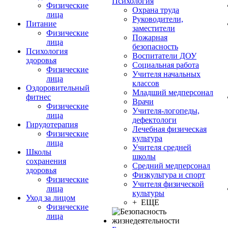
Психология
Физические
Охрана труда
лица
Руководители,
Питание
заместители
Физические
Пожарная
лица
безопасность
Психология
Воспитатели ДОУ
здоровья
Социальная работа
Физические
Учителя начальных
лица
классов
Оздоровительный
Младший медперсонал
фитнес
Врачи
Физические
Учителя-логопеды,
лица
дефектологи
Гирудотерапия
Лечебная физическая
Физические
культура
лица
Учителя средней
Школы
школы
сохранения
Средний медперсонал
здоровья
Физкультура и спорт
Физические
Учителя физической
лица
культуры
Уход за лицом
+ ЕЩЕ
Физические
лица