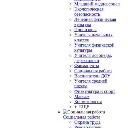
Младший медперсонал
Экологическая
безопасность
Лечебная физическая
культура
Провизоры
Учителя начальных
классов
Учителя физической
культуры
Учителя-логопеды,
дефектологи
Фармацевты
Социальная работа
Воспитатели ДОУ
Учителя средней
школы
Физкультура и спорт
Массаж
Косметология
+ ЕЩЕ
Социальная работа
Охрана труда
Руководители,