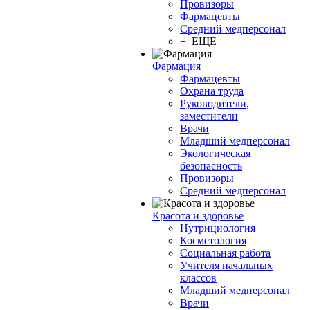
Провизоры
Фармацевты
Средний медперсонал
+ ЕЩЕ
Фармация
Фармацевты
Охрана труда
Руководители,
заместители
Врачи
Младший медперсонал
Экологическая
безопасность
Провизоры
Средний медперсонал
Красота и здоровье
Нутрициология
Косметология
Социальная работа
Учителя начальных
классов
Младший медперсонал
Врачи