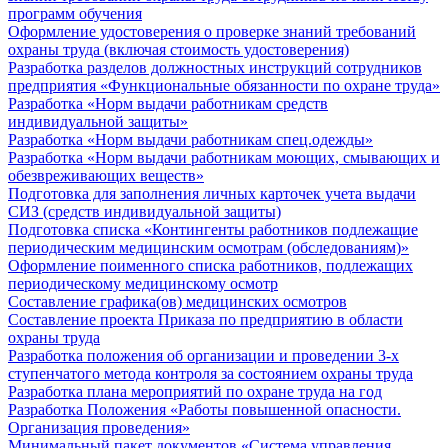
программ обучения
Оформление удостоверения о проверке знаний требований
охраны труда (включая стоимость удостоверения)
Разработка разделов должностных инструкций сотрудников
предприятия «Функциональные обязанности по охране труда»
Разработка «Норм выдачи работникам средств
индивидуальной защиты»
Разработка «Норм выдачи работникам спец.одежды»
Разработка «Норм выдачи работникам моющих, смывающих и
обезвреживающих веществ»
Подготовка для заполнения личных карточек учета выдачи
СИЗ (средств индивидуальной защиты)
Подготовка списка «Контингенты работников подлежащие
периодическим медицинским осмотрам (обследованиям)»
Оформление поименного списка работников, подлежащих
периодическому медицинскому осмотр
Составление графика(ов) медицинских осмотров
Составление проекта Приказа по предприятию в области
охраны труда
Разработка положения об организации и проведении 3-х
ступенчатого метода контроля за состоянием охраны труда
Разработка плана мероприятий по охране труда на год
Разработка Положения «Работы повышенной опасности.
Организация проведения»
Минимальный пакет документов «Система управления