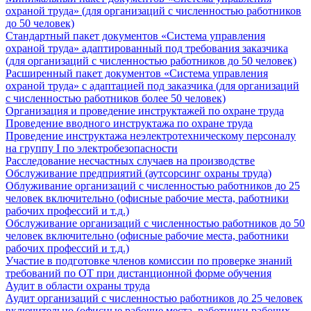
охраной труда» (для организаций с численностью работников
до 50 человек)
Стандартный пакет документов «Система управления
охраной труда» адаптированный под требования заказчика
(для организаций с численностью работников до 50 человек)
Расширенный пакет документов «Система управления
охраной труда» с адаптацией под заказчика (для организаций
с численностью работников более 50 человек)
Организация и проведение инструктажей по охране труда
Проведение вводного инструктажа по охране труда
Проведение инструктажа неэлектротехническому персоналу
на группу I по электробезопасности
Расследование несчастных случаев на производстве
Обслуживание предприятий (аутсорсинг охраны труда)
Облуживание организаций с численностью работников до 25
человек включительно (офисные рабочие места, работники
рабочих профессий и т.д.)
Обслуживание организаций с численностью работников до 50
человек включительно (офисные рабочие места, работники
рабочих профессий и т.д.)
Участие в подготовке членов комиссии по проверке знаний
требований по ОТ при дистанционной форме обучения
Аудит в области охраны труда
Аудит организаций с численностью работников до 25 человек
включительно (офисные рабочие места, работники рабочих