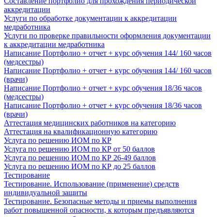
Составление портфолио для прохождения периодической
аккредитации
Услуги по обработке документации к аккредитации
медработника
Услуги по проверке правильности оформления документации
к аккредитации медработника
Написание Портфолио + отчет + курс обучения 144/ 160 часов
(медсестры)
Написание Портфолио + отчет + курс обучения 144/ 160 часов
(врачи)
Написание Портфолио + отчет + курс обучения 18/36 часов
(медсестры)
Написание Портфолио + отчет + курс обучения 18/36 часов
(врачи)
Аттестация медицинских работников на категорию
Аттестация на квалификационную категорию
Услуга по решению ИОМ по КР
Услуга по решению ИОМ по КР от 50 баллов
Услуга по решению ИОМ по КР 26-49 баллов
Услуга по решению ИОМ по КР до 25 баллов
Тестирование
Тестирование. Использование (применение) средств
индивидуальной защиты
Тестирование. Безопасные методы и приемы выполнения
работ повышенной опасности, к которым предъявляются