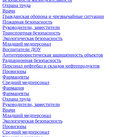
Охрана труда
Врачи
Гражданская оборона и чрезвычайные ситуации
Пожарная безопасность
Руководители, заместители
Транспортная безопасность
Экологическая безопасность
Младший медперсонал
Воспитатели ДОУ
Антитеррористическая защищенность объектов
Радиационная безопасность
Персонал нефтебаз и складов нефтепродуктов
Провизоры
Фармацевты
Средний медперсонал
Фармация
Фармацевты
Охрана труда
Руководители, заместители
Врачи
Младший медперсонал
Экологическая безопасность
Провизоры
Средний медперсонал