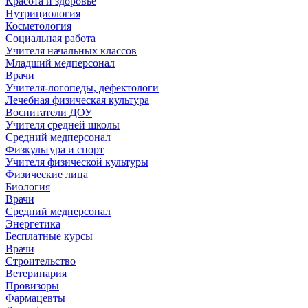
Красота и здоровье
Нутрициология
Косметология
Социальная работа
Учителя начальных классов
Младший медперсонал
Врачи
Учителя-логопеды, дефектологи
Лечебная физическая культура
Воспитатели ДОУ
Учителя средней школы
Средний медперсонал
Физкультура и спорт
Учителя физической культуры
Физические лица
Биология
Врачи
Средний медперсонал
Энергетика
Бесплатные курсы
Врачи
Строительство
Ветеринария
Провизоры
Фармацевты