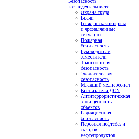
Безопасность
жизнедеятельности
Охрана труда
Врачи
Гражданская оборона
и чрезвычайные
ситуации
Пожарная
безопасность
Руководители,
заместители
Транспортная
безопасность
Экологическая
безопасность
Младший медперсонал
Воспитатели ДОУ
Антитеррористическая
защищенность
объектов
Радиационная
безопасность
Персонал нефтебаз и
складов
нефтепродуктов