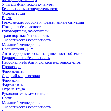
Учителя физической культуры
Безопасность жизнедеятельности
Охрана труда
Врачи
Гражданская оборона и чрезвычайные ситуации
Пожарная безопасность
Руководители, заместители
Транспортная безопасность
Экологическая безопасность
Младший медперсонал
Воспитатели ДОУ
Антитеррористическая защищенность объектов
Радиационная безопасность
Персонал нефтебаз и складов нефтепродуктов
Провизоры
Фармацевты
Средний медперсонал
Фармация
Фармацевты
Охрана труда
Руководители, заместители
Врачи
Младший медперсонал
Экологическая безопасность