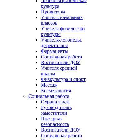
Лечебная физическая
культура
Провизоры
Учителя начальных
классов
Учителя физической
культуры
Учителя-логопеды,
дефектологи
Фармацевты
Социальная работа
Воспитатели ДОУ
Учителя средней
школы
Физкультура и спорт
Массаж
Косметология
Социальная работа
Охрана труда
Руководители,
заместители
Пожарная
безопасность
Воспитатели ДОУ
Социальная работа