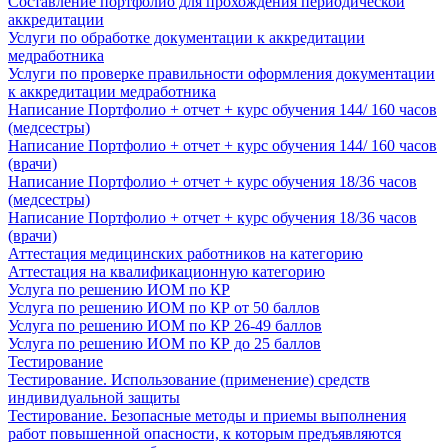
Составление портфолио для прохождения периодической
аккредитации
Услуги по обработке документации к аккредитации
медработника
Услуги по проверке правильности оформления документации
к аккредитации медработника
Написание Портфолио + отчет + курс обучения 144/ 160 часов
(медсестры)
Написание Портфолио + отчет + курс обучения 144/ 160 часов
(врачи)
Написание Портфолио + отчет + курс обучения 18/36 часов
(медсестры)
Написание Портфолио + отчет + курс обучения 18/36 часов
(врачи)
Аттестация медицинских работников на категорию
Аттестация на квалификационную категорию
Услуга по решению ИОМ по КР
Услуга по решению ИОМ по КР от 50 баллов
Услуга по решению ИОМ по КР 26-49 баллов
Услуга по решению ИОМ по КР до 25 баллов
Тестирование
Тестирование. Использование (применение) средств
индивидуальной защиты
Тестирование. Безопасные методы и приемы выполнения
работ повышенной опасности, к которым предъявляются