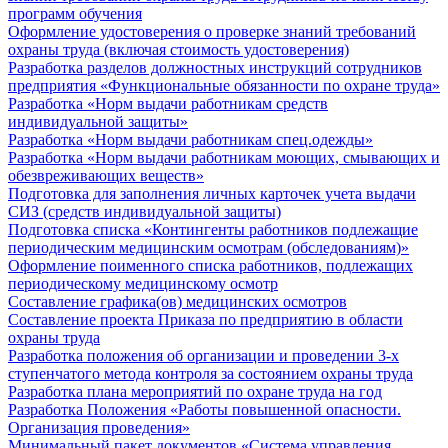
программ обучения
Оформление удостоверения о проверке знаний требований
охраны труда (включая стоимость удостоверения)
Разработка разделов должностных инструкций сотрудников
предприятия «Функциональные обязанности по охране труда»
Разработка «Норм выдачи работникам средств
индивидуальной защиты»
Разработка «Норм выдачи работникам спец.одежды»
Разработка «Норм выдачи работникам моющих, смывающих и
обезвреживающих веществ»
Подготовка для заполнения личных карточек учета выдачи
СИЗ (средств индивидуальной защиты)
Подготовка списка «Контингенты работников подлежащие
периодическим медицинским осмотрам (обследованиям)»
Оформление поименного списка работников, подлежащих
периодическому медицинскому осмотр
Составление графика(ов) медицинских осмотров
Составление проекта Приказа по предприятию в области
охраны труда
Разработка положения об организации и проведении 3-х
ступенчатого метода контроля за состоянием охраны труда
Разработка плана мероприятий по охране труда на год
Разработка Положения «Работы повышенной опасности.
Организация проведения»
Минимальный пакет документов «Система управления