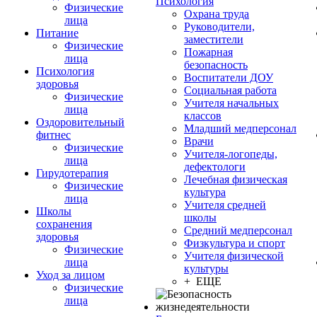
Психология
Физические
Охрана труда
лица
Руководители,
Питание
заместители
Физические
Пожарная
лица
безопасность
Психология
Воспитатели ДОУ
здоровья
Социальная работа
Физические
Учителя начальных
лица
классов
Оздоровительный
Младший медперсонал
фитнес
Врачи
Физические
Учителя-логопеды,
лица
дефектологи
Гирудотерапия
Лечебная физическая
Физические
культура
лица
Учителя средней
Школы
школы
сохранения
Средний медперсонал
здоровья
Физкультура и спорт
Физические
Учителя физической
лица
культуры
Уход за лицом
+ ЕЩЕ
Физические
лица