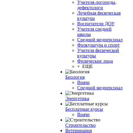
Учителя-логопеды,
дефектологи
Лечебная физическая
культура
Воспитатели ДОУ
Учителя средней
школы
Средний медперсонал
Физкультура и спорт
Учителя физической
культуры
Физические лица
+ ЕЩЕ
Биология
Врачи
Средний медперсонал
Энергетика
Бесплатные курсы
Врачи
Строительство
Ветеринария