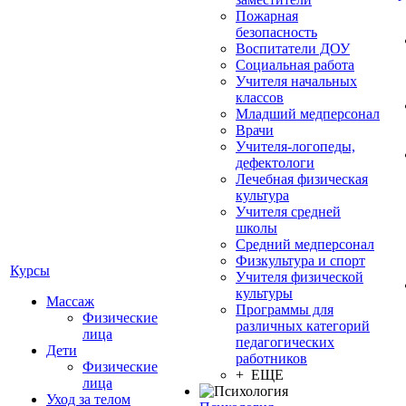
Пожарная
безопасность
Воспитатели ДОУ
Социальная работа
Учителя начальных
классов
Младший медперсонал
Врачи
Учителя-логопеды,
дефектологи
Лечебная физическая
культура
Учителя средней
школы
Средний медперсонал
Физкультура и спорт
Курсы
Учителя физической
культуры
Массаж
Программы для
Физические
различных категорий
лица
педагогических
Дети
работников
Физические
+ ЕЩЕ
лица
Уход за телом