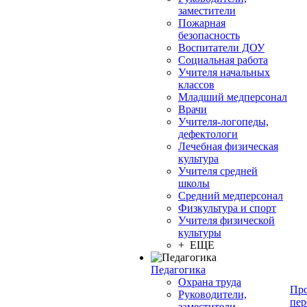
заместители
Пожарная
безопасность
Воспитатели ДОУ
Социальная работа
Учителя начальных
классов
Младший медперсонал
Врачи
Учителя-логопеды,
дефектологи
Лечебная физическая
культура
Учителя средней
школы
Средний медперсонал
Физкультура и спорт
Учителя физической
культуры
+ ЕЩЕ
Педагогика
Охрана труда
Про
Руководители,
пер
заместители