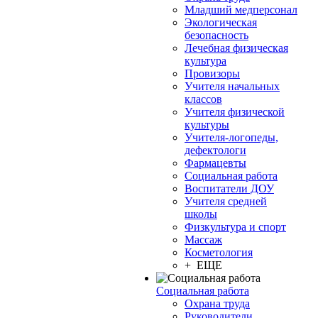
Младший медперсонал
Экологическая
безопасность
Лечебная физическая
культура
Провизоры
Учителя начальных
классов
Учителя физической
культуры
Учителя-логопеды,
дефектологи
Фармацевты
Социальная работа
Воспитатели ДОУ
Учителя средней
школы
Физкультура и спорт
Массаж
Косметология
+ ЕЩЕ
Социальная работа
Охрана труда
Руководители,