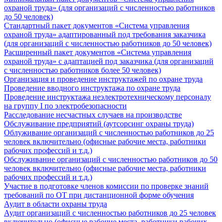
охраной труда» (для организаций с численностью работников
до 50 человек)
Стандартный пакет документов «Система управления
охраной труда» адаптированный под требования заказчика
(для организаций с численностью работников до 50 человек)
Расширенный пакет документов «Система управления
охраной труда» с адаптацией под заказчика (для организаций
с численностью работников более 50 человек)
Организация и проведение инструктажей по охране труда
Проведение вводного инструктажа по охране труда
Проведение инструктажа неэлектротехническому персоналу
на группу I по электробезопасности
Расследование несчастных случаев на производстве
Обслуживание предприятий (аутсорсинг охраны труда)
Облуживание организаций с численностью работников до 25
человек включительно (офисные рабочие места, работники
рабочих профессий и т.д.)
Обслуживание организаций с численностью работников до 50
человек включительно (офисные рабочие места, работники
рабочих профессий и т.д.)
Участие в подготовке членов комиссии по проверке знаний
требований по ОТ при дистанционной форме обучения
Аудит в области охраны труда
Аудит организаций с численностью работников до 25 человек
включительно (офисные рабочие места, работники рабочих