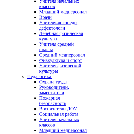
Учителя начальных
классов
Младший медперсонал
Врачи
Учителя-логопеды,
дефектологи
Лечебная физическая
культура
Учителя средней
школы
Средний медперсонал
Физкультура и спорт
Учителя физической
культуры
Педагогика
Охрана труда
Руководители,
заместители
Пожарная
безопасность
Воспитатели ДОУ
Социальная работа
Учителя начальных
классов
Младший медперсонал