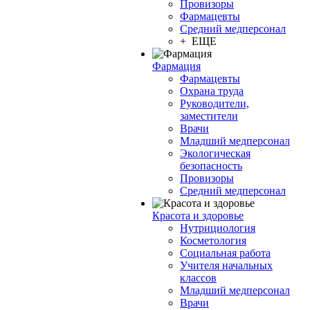
Провизоры
Фармацевты
Средний медперсонал
+ ЕЩЕ
Фармация
Фармацевты
Охрана труда
Руководители,
заместители
Врачи
Младший медперсонал
Экологическая
безопасность
Провизоры
Средний медперсонал
Красота и здоровье
Нутрициология
Косметология
Социальная работа
Учителя начальных
классов
Младший медперсонал
Врачи